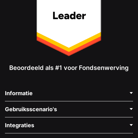
Beoordeeld als #1 voor Fondsenwerving
Informatie
Neem Contact Op
Gebruiksscenario's
Over Ons
Blog
Politieke Fondsenwerving
Integraties
Vacatures
Medische Fondsenwerving
FAQ
Fondsenwerving voor Non-profitorganisaties
WordPress Donatie Plugin