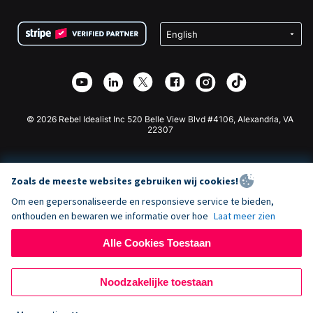
Voorwaarden
Fondsenwerving voor Scholen
Squarespace Donatieformulier
Privacy
Goede Doelen Fondsenwerving
Wix Donatie Plugin
Beveiliging
Weebly Donatie App
Affiliate Partnerschap
Webflow Donatie App
Bibliotheek
Joomla Donatie
API Doc + Zapier
© 2026 Rebel Idealist Inc 520 Belle View Blvd #4106, Alexandria, VA
22307
Zoals de meeste websites gebruiken wij cookies!
Om een gepersonaliseerde en responsieve service te bieden,
onthouden en bewaren we informatie over hoe
Laat meer zien
Alle Cookies Toestaan
Noodzakelijke toestaan