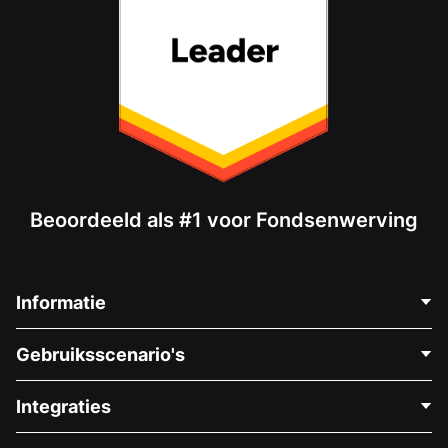
Beoordeeld als #1 voor Fondsenwerving
Informatie
Neem Contact Op
Gebruiksscenario's
Over Ons
Blog
Politieke Fondsenwerving
Integraties
Vacatures
Medische Fondsenwerving
FAQ
Fondsenwerving voor Non-profitorganisaties
WordPress Donatie Plugin