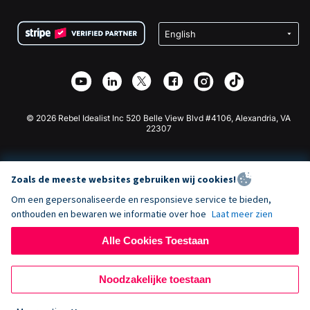
Voorwaarden
Fondsenwerving voor Scholen
Squarespace Donatieformulier
Privacy
Goede Doelen Fondsenwerving
Wix Donatie Plugin
Beveiliging
Weebly Donatie App
Affiliate Partnerschap
Webflow Donatie App
Bibliotheek
Joomla Donatie
API Doc + Zapier
© 2026 Rebel Idealist Inc 520 Belle View Blvd #4106, Alexandria, VA
22307
Zoals de meeste websites gebruiken wij cookies!
Om een gepersonaliseerde en responsieve service te bieden,
onthouden en bewaren we informatie over hoe
Laat meer zien
Alle Cookies Toestaan
Noodzakelijke toestaan