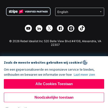
Voorwaarden
Fondsenwerving voor Scholen
Squarespace Donatieformulier
Privacy
Goede Doelen Fondsenwerving
Wix Donatie Plugin
Beveiliging
Weebly Donatie App
Affiliate Partnerschap
Webflow Donatie App
Bibliotheek
Joomla Donatie
API Doc + Zapier
© 2026 Rebel Idealist Inc 520 Belle View Blvd #4106, Alexandria, VA
22307
Zoals de meeste websites gebruiken wij cookies!
Om een gepersonaliseerde en responsieve service te bieden,
onthouden en bewaren we informatie over hoe
Laat meer zien
Alle Cookies Toestaan
Noodzakelijke toestaan