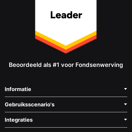
Beoordeeld als #1 voor Fondsenwerving
Informatie
Neem Contact Op
Gebruiksscenario's
Over Ons
Blog
Politieke Fondsenwerving
Integraties
Vacatures
Medische Fondsenwerving
FAQ
Fondsenwerving voor Non-profitorganisaties
WordPress Donatie Plugin