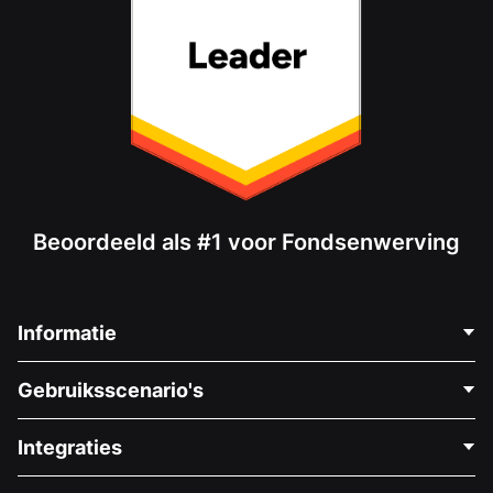
Beoordeeld als #1 voor Fondsenwerving
Informatie
Neem Contact Op
Gebruiksscenario's
Over Ons
Blog
Politieke Fondsenwerving
Integraties
Vacatures
Medische Fondsenwerving
FAQ
Fondsenwerving voor Non-profitorganisaties
WordPress Donatie Plugin