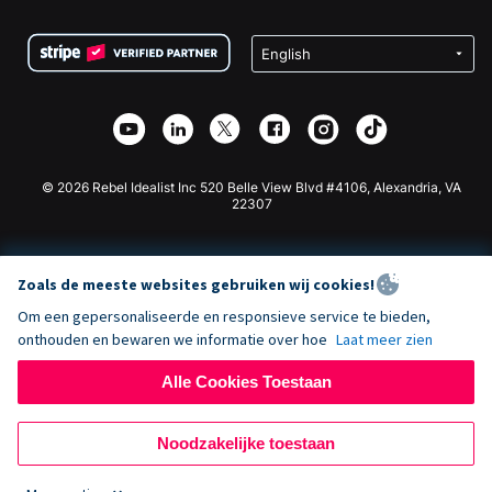
Voorwaarden
Fondsenwerving voor Scholen
Squarespace Donatieformulier
Privacy
Goede Doelen Fondsenwerving
Wix Donatie Plugin
Beveiliging
Weebly Donatie App
Affiliate Partnerschap
Webflow Donatie App
Bibliotheek
Joomla Donatie
API Doc + Zapier
© 2026 Rebel Idealist Inc 520 Belle View Blvd #4106, Alexandria, VA
22307
Zoals de meeste websites gebruiken wij cookies!
Om een gepersonaliseerde en responsieve service te bieden,
onthouden en bewaren we informatie over hoe
Laat meer zien
Alle Cookies Toestaan
Noodzakelijke toestaan