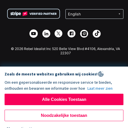
Voorwaarden
Fondsenwerving voor Scholen
Squarespace Donatieformulier
Privacy
Goede Doelen Fondsenwerving
Wix Donatie Plugin
Beveiliging
Weebly Donatie App
Affiliate Partnerschap
Webflow Donatie App
Bibliotheek
Joomla Donatie
API Doc + Zapier
© 2026 Rebel Idealist Inc 520 Belle View Blvd #4106, Alexandria, VA
22307
Zoals de meeste websites gebruiken wij cookies!
Om een gepersonaliseerde en responsieve service te bieden,
onthouden en bewaren we informatie over hoe
Laat meer zien
Alle Cookies Toestaan
Noodzakelijke toestaan