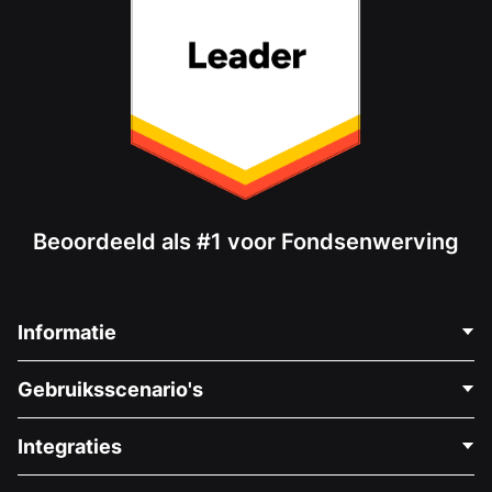
Beoordeeld als #1 voor Fondsenwerving
Informatie
Neem Contact Op
Gebruiksscenario's
Over Ons
Blog
Politieke Fondsenwerving
Integraties
Vacatures
Medische Fondsenwerving
FAQ
Fondsenwerving voor Non-profitorganisaties
WordPress Donatie Plugin