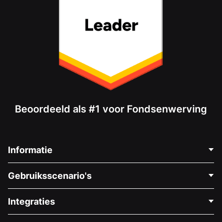
Beoordeeld als #1 voor Fondsenwerving
Informatie
Neem Contact Op
Gebruiksscenario's
Over Ons
Blog
Politieke Fondsenwerving
Integraties
Vacatures
Medische Fondsenwerving
FAQ
Fondsenwerving voor Non-profitorganisaties
WordPress Donatie Plugin