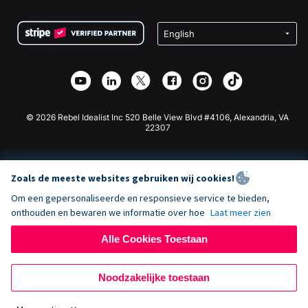
Voorwaarden
Fondsenwerving voor Scholen
Squarespace Donatieformulier
Privacy
Goede Doelen Fondsenwerving
Wix Donatie Plugin
Beveiliging
Weebly Donatie App
Affiliate Partnerschap
Webflow Donatie App
Bibliotheek
Joomla Donatie
API Doc + Zapier
© 2026 Rebel Idealist Inc 520 Belle View Blvd #4106, Alexandria, VA
22307
Zoals de meeste websites gebruiken wij cookies!
Om een gepersonaliseerde en responsieve service te bieden,
onthouden en bewaren we informatie over hoe
Laat meer zien
Alle Cookies Toestaan
Noodzakelijke toestaan