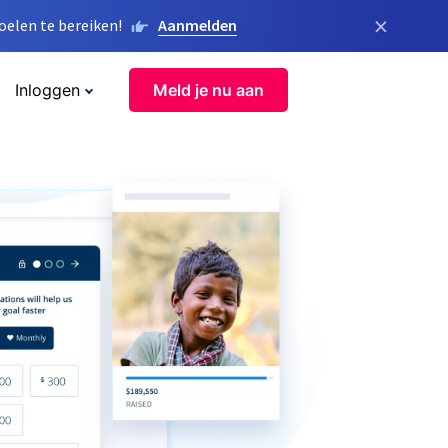
×
elen te bereiken!
Aanmelden
Inloggen
Meld je nu aan