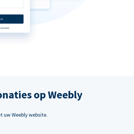
onaties op Weebly
et uw Weebly website.