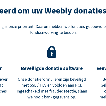
eerd om uw Weebly donaties
g is onze prioriteit. Daarom hebben we functies gebouwd o
fondsenwerving te bieden.
r
Beveiligde donatie software
Een
uwer
Onze donatieformulieren zijn beveiligd
B
at
met SSL / TLS en voldoen aan PCI.
Ge
gnes
Ingeschakeld met fraudedetectie, slaan
we nooit bankgegevens op.
mel