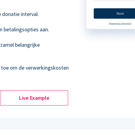
donatie interval.
n betalingsopties aan.
rzamel belangrijke
s toe om de verwerkingskosten
Live Example