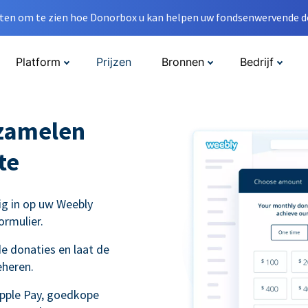
en om te zien hoe Donorbox u kan helpen uw fondsenwervende do
Platform
Prijzen
Bronnen
Bedrijf
nzamelen
te
ig in op uw Weebly
ormulier.
e donaties en laat de
eheren.
Apple Pay, goedkope