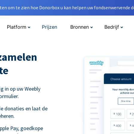
en om te zien hoe Donorbox u kan helpen uw fondsenwervende do
Platform
Prijzen
Bronnen
Bedrijf
nzamelen
te
ig in op uw Weebly
ormulier.
e donaties en laat de
eheren.
Apple Pay, goedkope