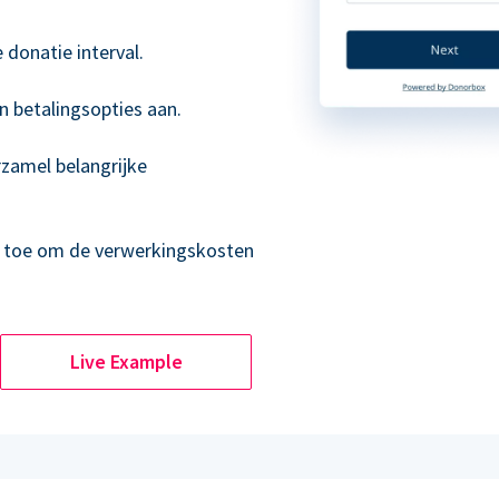
donatie interval.
n betalingsopties aan.
rzamel belangrijke
s toe om de verwerkingskosten
Live Example