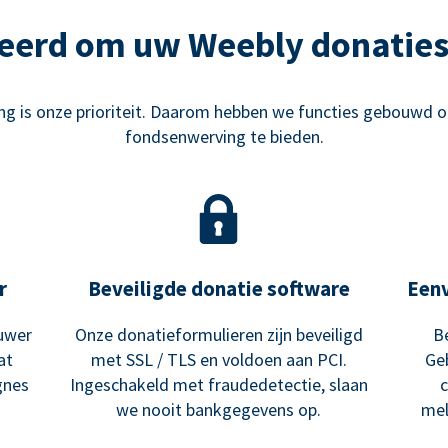
eerd om uw Weebly donaties
g is onze prioriteit. Daarom hebben we functies gebouwd o
fondsenwerving te bieden.
r
Beveiligde donatie software
Een
uwer
Onze donatieformulieren zijn beveiligd
B
at
met SSL / TLS en voldoen aan PCI.
Ge
gnes
Ingeschakeld met fraudedetectie, slaan
we nooit bankgegevens op.
mel