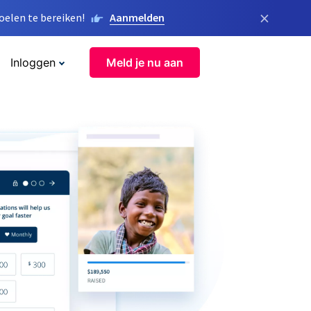
×
elen te bereiken!
Aanmelden
Inloggen
Meld je nu aan