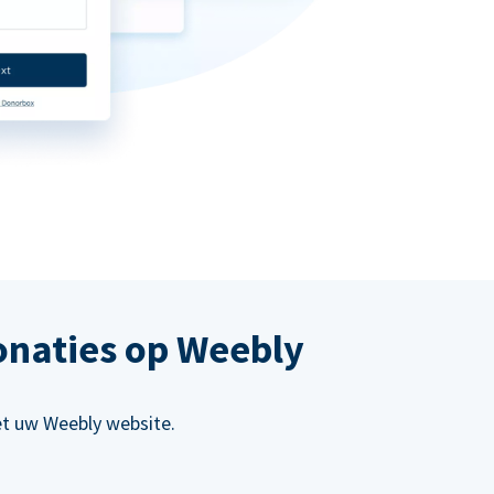
onaties op Weebly
et uw Weebly website.