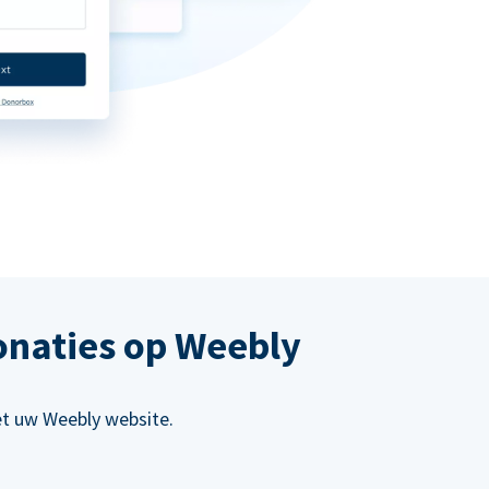
onaties op Weebly
et uw Weebly website.