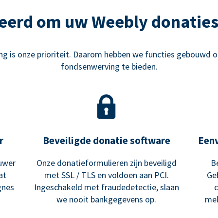
eerd om uw Weebly donaties
g is onze prioriteit. Daarom hebben we functies gebouwd o
fondsenwerving te bieden.
r
Beveiligde donatie software
Een
uwer
Onze donatieformulieren zijn beveiligd
B
at
met SSL / TLS en voldoen aan PCI.
Ge
gnes
Ingeschakeld met fraudedetectie, slaan
we nooit bankgegevens op.
mel