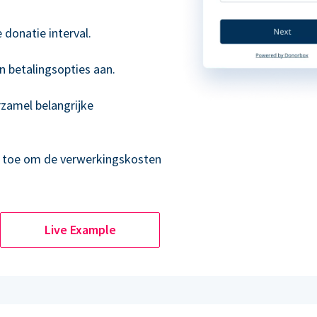
donatie interval.
n betalingsopties aan.
rzamel belangrijke
s toe om de verwerkingskosten
Live Example