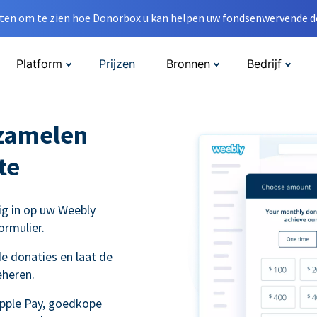
en om te zien hoe Donorbox u kan helpen uw fondsenwervende do
Platform
Prijzen
Bronnen
Bedrijf
nzamelen
te
ig in op uw Weebly
ormulier.
e donaties en laat de
eheren.
Apple Pay, goedkope