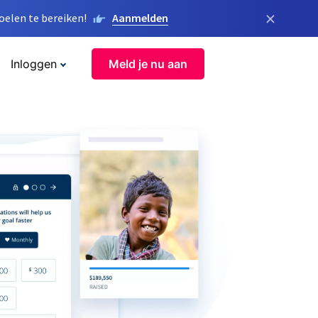
×
elen te bereiken!
Aanmelden
Inloggen
Meld je nu aan