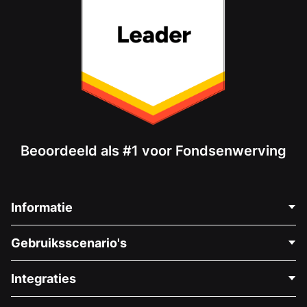
Beoordeeld als #1 voor Fondsenwerving
Informatie
Neem Contact Op
Gebruiksscenario's
Over Ons
Blog
Politieke Fondsenwerving
Integraties
Vacatures
Medische Fondsenwerving
FAQ
Fondsenwerving voor Non-profitorganisaties
WordPress Donatie Plugin