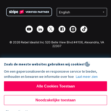
Voorwaarden
Fondsenwerving voor Scholen
Squarespace Donatieformulier
Privacy
Goede Doelen Fondsenwerving
Wix Donatie Plugin
Beveiliging
Weebly Donatie App
Affiliate Partnerschap
Webflow Donatie App
Bibliotheek
Joomla Donatie
API Doc + Zapier
© 2026 Rebel Idealist Inc 520 Belle View Blvd #4106, Alexandria, VA
22307
Zoals de meeste websites gebruiken wij cookies!
Om een gepersonaliseerde en responsieve service te bieden,
onthouden en bewaren we informatie over hoe
Laat meer zien
Alle Cookies Toestaan
Noodzakelijke toestaan