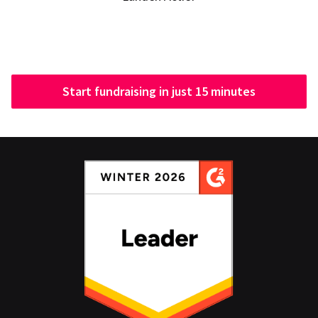
Start fundraising in just 15 minutes