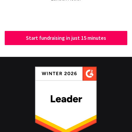
Start fundraising in just 15 minutes