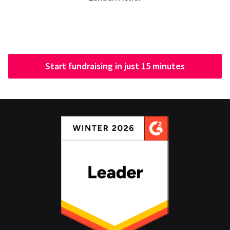
Start fundraising in just 15 minutes