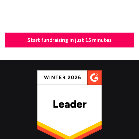
Start fundraising in just 15 minutes