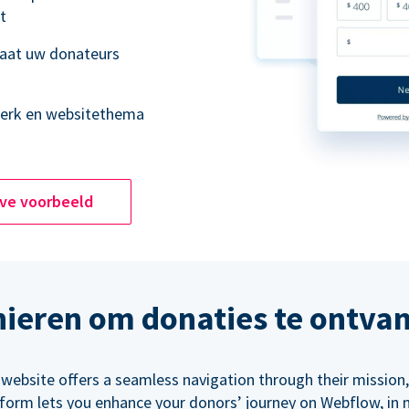
t
laat uw donateurs
merk en websitethema
ive voorbeeld
ieren om donaties te ontva
 website offers a seamless navigation through their mission,
orm lets you enhance your donors’ journey on Webflow, in