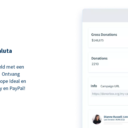
aluta
eld met een
! Ontvang
kope Ideal en
y en PayPal!