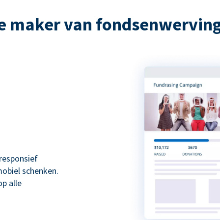
e maker van fondsenwervi
responsief
mobiel schenken.
p alle