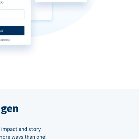
ngen
 impact and story.
 more ways than one!