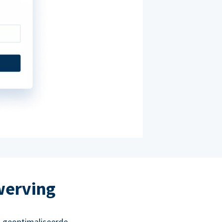
werving
 geoptimaliseerde