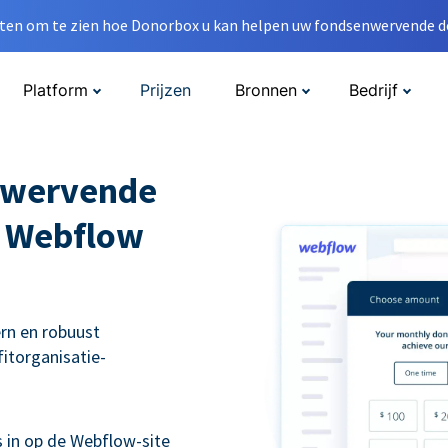
en om te zien hoe Donorbox u kan helpen uw fondsenwervende do
Platform
Prijzen
Bronnen
Bedrijf
nwervende
w Webflow
rn en robuust
itorganisatie-
s in op de Webflow-site