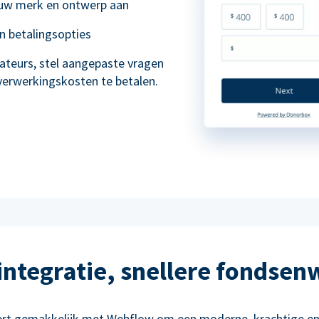
 uw merk en ontwerp aan
en betalingsopties
ateurs, stel aangepaste vragen
 verwerkingskosten te betalen.
 integratie, snellere fondsen
ert gemakkelijk met Webflow om een moderne, krachtige en