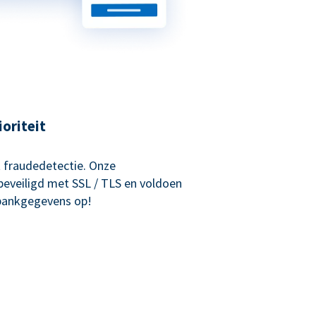
ioriteit
 fraudedetectie. Onze
beveiligd met SSL / TLS en voldoen
 bankgegevens op!