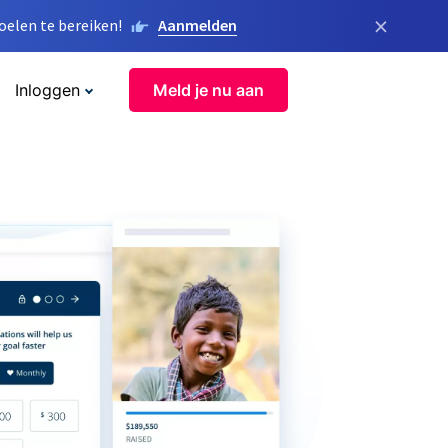
×
elen te bereiken!
Aanmelden
Inloggen
Meld je nu aan