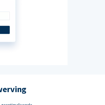
werving
 geoptimaliseerde