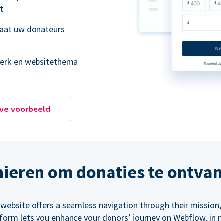
t
laat uw donateurs
merk en websitethema
ive voorbeeld
ieren om donaties te ontva
 website offers a seamless navigation through their mission,
orm lets you enhance your donors’ journey on Webflow, in