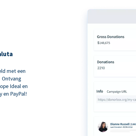
aluta
eld met een
! Ontvang
kope Ideal en
y en PayPal!