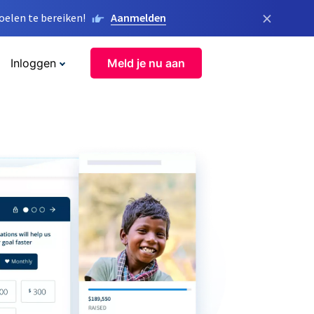
×
elen te bereiken!
Aanmelden
Inloggen
Meld je nu aan