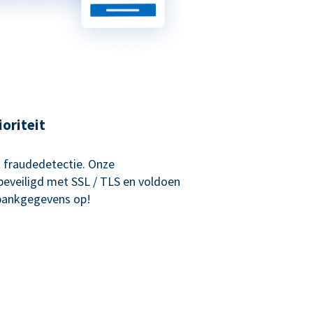
ioriteit
 fraudedetectie. Onze
beveiligd met SSL / TLS en voldoen
 bankgegevens op!