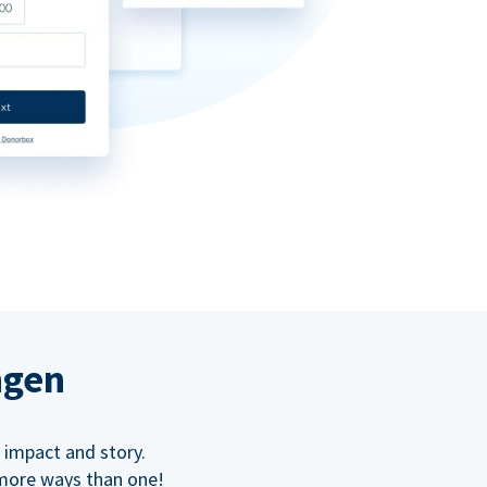
ngen
 impact and story.
 more ways than one!