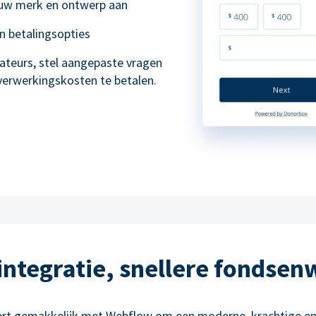
 uw merk en ontwerp aan
en betalingsopties
ateurs, stel aangepaste vragen
 verwerkingskosten te betalen.
 integratie, snellere fondsen
ert gemakkelijk met Webflow om een moderne, krachtige en