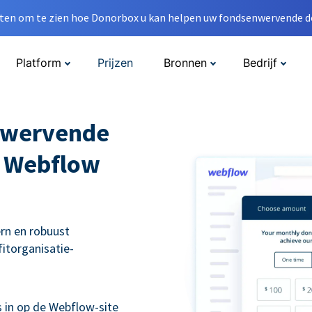
en om te zien hoe Donorbox u kan helpen uw fondsenwervende do
Platform
Prijzen
Bronnen
Bedrijf
nwervende
w Webflow
rn en robuust
itorganisatie-
s in op de Webflow-site