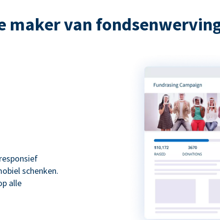
e maker van fondsenwervi
responsief
mobiel schenken.
p alle