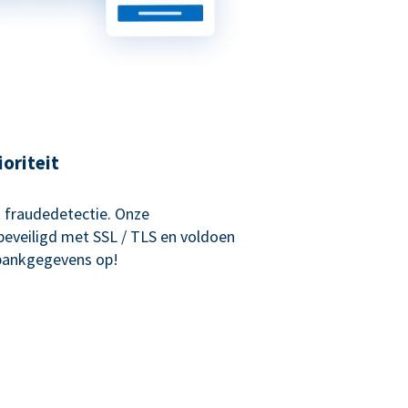
ioriteit
 fraudedetectie. Onze
beveiligd met SSL / TLS en voldoen
 bankgegevens op!