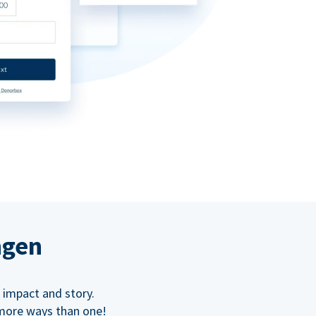
ngen
 impact and story.
 more ways than one!