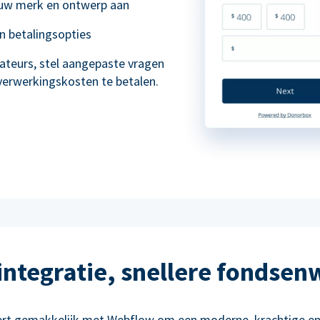
 uw merk en ontwerp aan
en betalingsopties
ateurs, stel aangepaste vragen
 verwerkingskosten te betalen.
 integratie, snellere fondsen
ert gemakkelijk met Webflow om een moderne, krachtige en