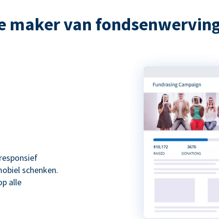
e maker van fondsenwervi
responsief
mobiel schenken.
p alle