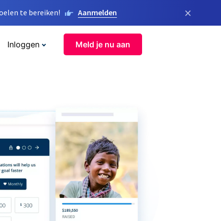
×
elen te bereiken!
Aanmelden
Inloggen
Meld je nu aan