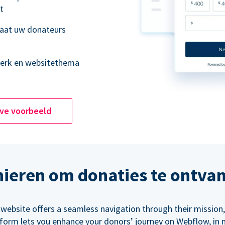
t
laat uw donateurs
merk en websitethema
ive voorbeeld
ieren om donaties te ontva
 website offers a seamless navigation through their mission,
orm lets you enhance your donors’ journey on Webflow, in