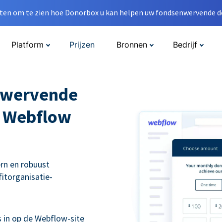
en om te zien hoe Donorbox u kan helpen uw fondsenwervende do
Platform
Prijzen
Bronnen
Bedrijf
nwervende
w Webflow
rn en robuust
itorganisatie-
s in op de Webflow-site