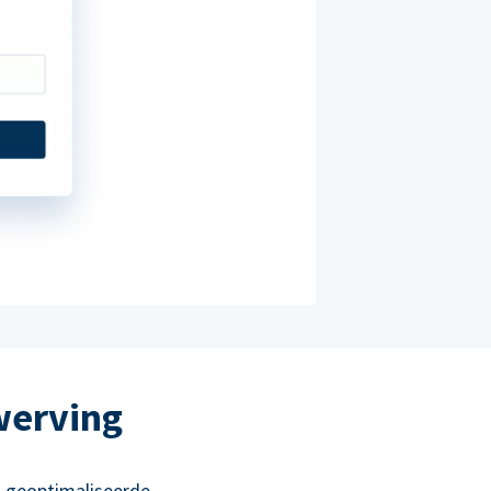
werving
 geoptimaliseerde