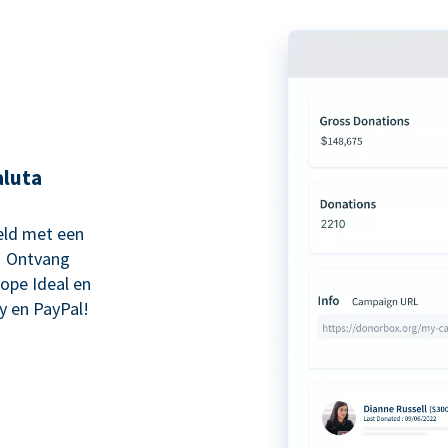
aluta
eld met een
! Ontvang
kope Ideal en
y en PayPal!