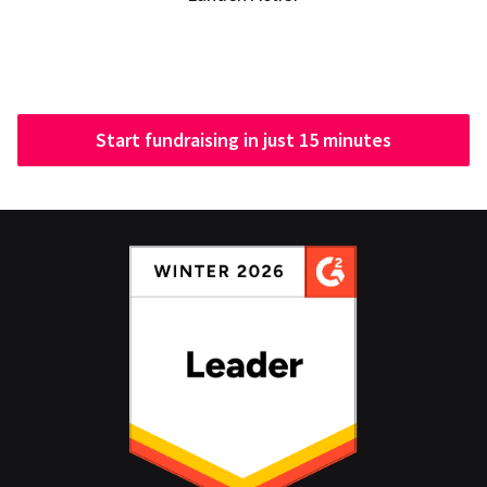
Start fundraising in just 15 minutes