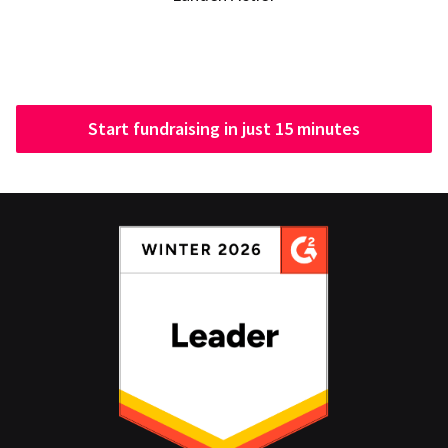
Start fundraising in just 15 minutes