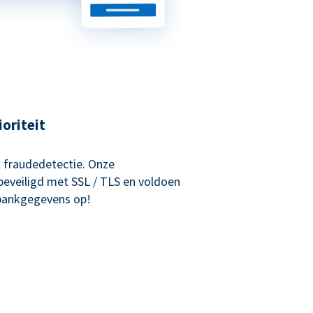
ioriteit
 fraudedetectie. Onze
beveiligd met SSL / TLS en voldoen
 bankgegevens op!