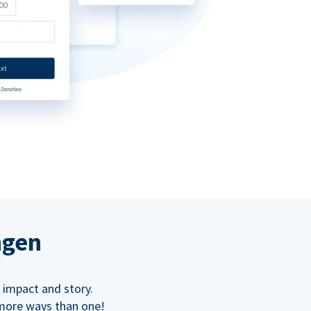
ngen
 impact and story.
 more ways than one!