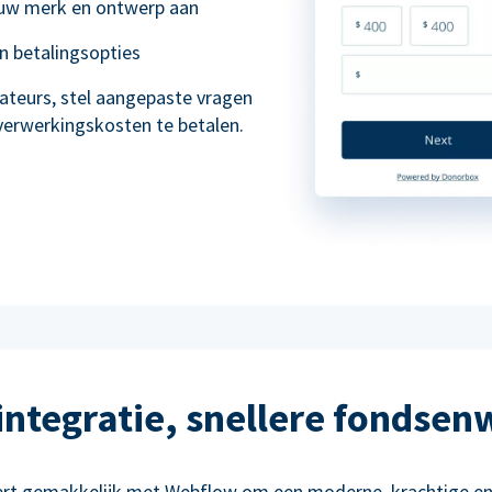
 uw merk en ontwerp aan
en betalingsopties
ateurs, stel aangepaste vragen
 verwerkingskosten te betalen.
 integratie, snellere fondsen
ert gemakkelijk met Webflow om een moderne, krachtige en