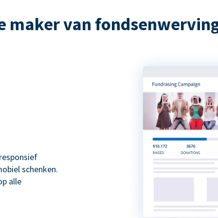
e maker van fondsenwervi
responsief
mobiel schenken.
p alle