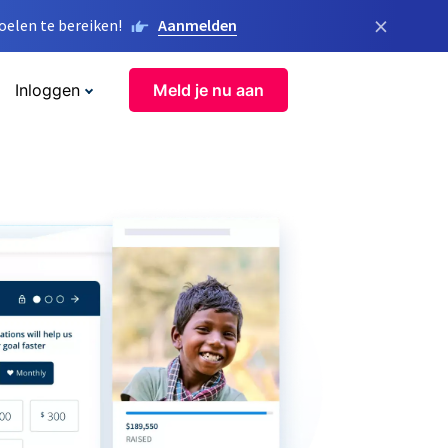
×
elen te bereiken!
Aanmelden
Inloggen
Meld je nu aan