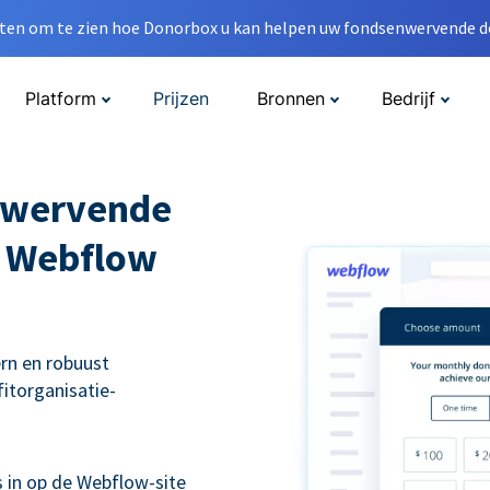
en om te zien hoe Donorbox u kan helpen uw fondsenwervende do
Platform
Prijzen
Bronnen
Bedrijf
nwervende
w Webflow
rn en robuust
itorganisatie-
s in op de Webflow-site