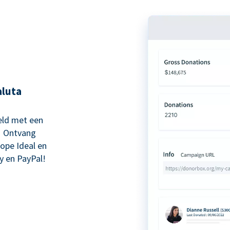
aluta
eld met een
! Ontvang
kope Ideal en
y en PayPal!