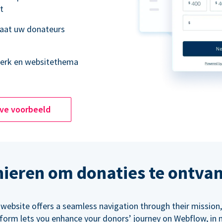
t
laat uw donateurs
merk en websitethema
ive voorbeeld
ieren om donaties te ontva
 website offers a seamless navigation through their mission,
orm lets you enhance your donors’ journey on Webflow, in