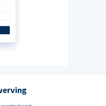
werving
 geoptimaliseerde