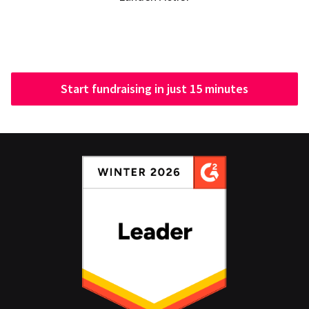
Start fundraising in just 15 minutes