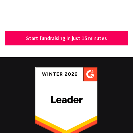
Start fundraising in just 15 minutes