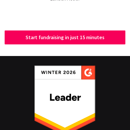
Start fundraising in just 15 minutes