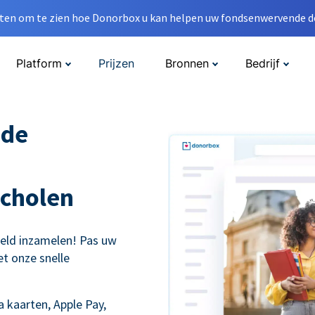
en om te zien hoe Donorbox u kan helpen uw fondsenwervende do
Platform
Prijzen
Bronnen
Bedrijf
nde
cholen
eld inzamelen! Pas uw
t onze snelle
 kaarten, Apple Pay,