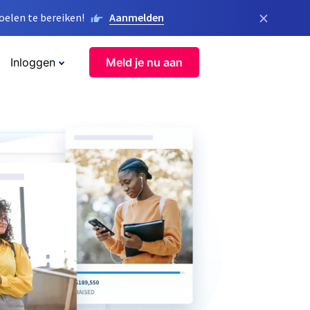
×
elen te bereiken!
Aanmelden
Inloggen
Meld je nu aan