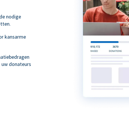
 de nodige
tten.
or kansarme
natiebedragen
l uw donateurs