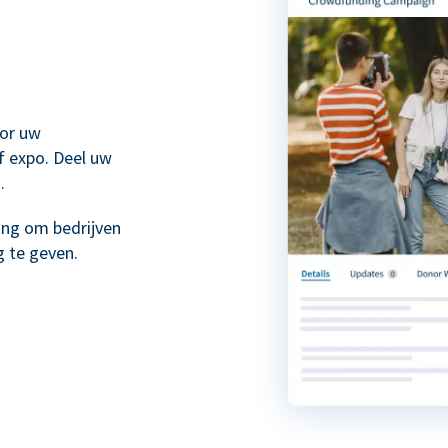
or uw
f expo. Deel uw
.
ing om bedrijven
 te geven.