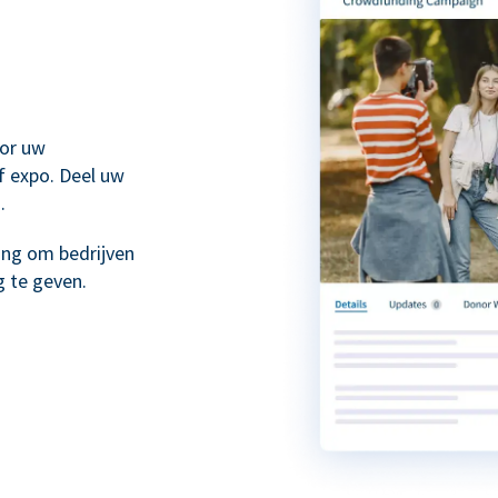
or uw
f expo. Deel uw
.
ing om bedrijven
 te geven.