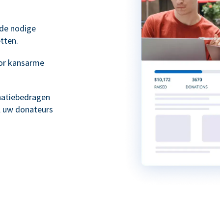
 de nodige
tten.
or kansarme
natiebedragen
l uw donateurs