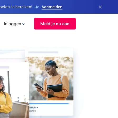
×
elen te bereiken!
Aanmelden
Inloggen
Meld je nu aan