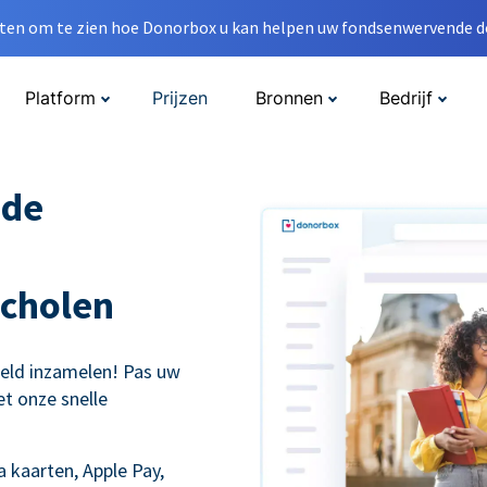
en om te zien hoe Donorbox u kan helpen uw fondsenwervende do
Platform
Prijzen
Bronnen
Bedrijf
nde
cholen
eld inzamelen! Pas uw
t onze snelle
 kaarten, Apple Pay,