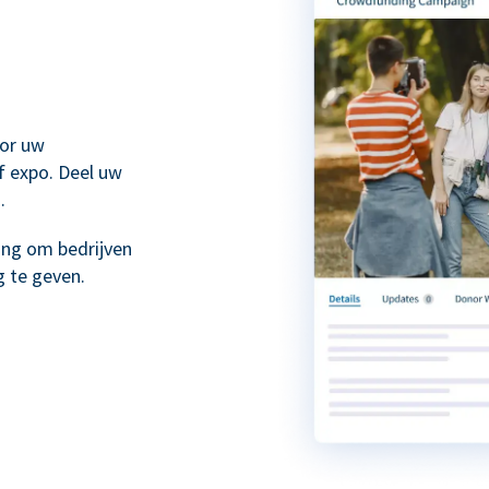
or uw
f expo. Deel uw
.
ing om bedrijven
 te geven.