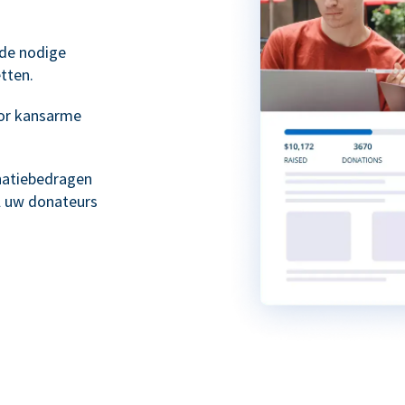
 de nodige
tten.
or kansarme
natiebedragen
l uw donateurs