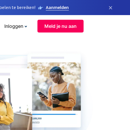
×
elen te bereiken!
Aanmelden
Inloggen
Meld je nu aan