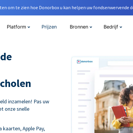
en om te zien hoe Donorbox u kan helpen uw fondsenwervende do
Platform
Prijzen
Bronnen
Bedrijf
nde
cholen
eld inzamelen! Pas uw
t onze snelle
 kaarten, Apple Pay,