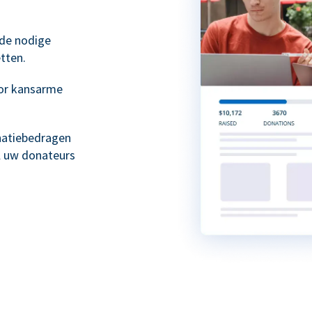
 de nodige
tten.
or kansarme
natiebedragen
l uw donateurs