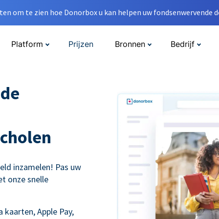
en om te zien hoe Donorbox u kan helpen uw fondsenwervende do
Platform
Prijzen
Bronnen
Bedrijf
nde
cholen
eld inzamelen! Pas uw
t onze snelle
 kaarten, Apple Pay,