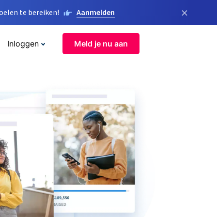
×
elen te bereiken!
Aanmelden
Inloggen
Meld je nu aan