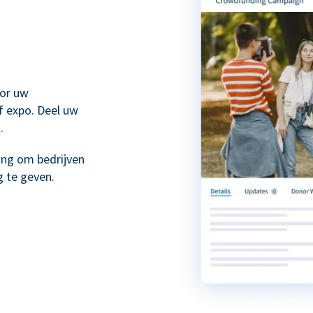
or uw
f expo. Deel uw
.
ing om bedrijven
 te geven.