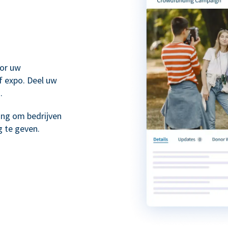
or uw
f expo. Deel uw
.
ing om bedrijven
 te geven.