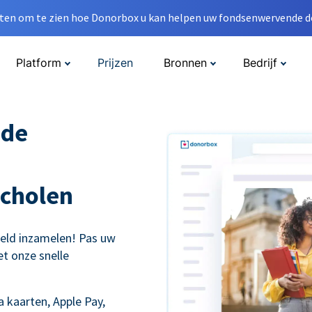
en om te zien hoe Donorbox u kan helpen uw fondsenwervende do
Platform
Prijzen
Bronnen
Bedrijf
nde
cholen
eld inzamelen! Pas uw
t onze snelle
 kaarten, Apple Pay,