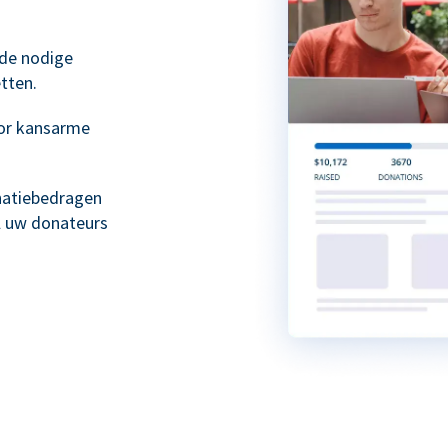
 de nodige
tten.
or kansarme
natiebedragen
l uw donateurs