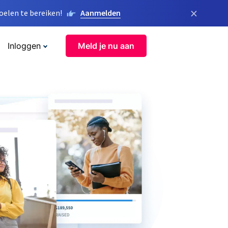
×
elen te bereiken!
Aanmelden
Inloggen
Meld je nu aan