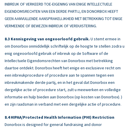
INBREUK OF VERKEERD TOE-EIGENING VAN ENIGE INTELLECTUELE
EIGENDOMSRECHTEN VAN EEN DERDE PARTIJ, EN DONORBOX HEEFT
GEEN AANVULLENDE AANSPRAKELIJKHEID MET BETREKKING TOT ENIGE
VERMEENDE OF BEWEZEN INBREUK OF VERDUISTERING.
Kennisgeving van ongeoorloofd gebruik.
U stemt ermee in
om Donorbox onmiddellijk schriftelijk op de hoogte te stellen zodra u
enig ongeoorloofd gebruik of inbreuk op de Software of de
Intellectuele Eigendomsrechten van Donorbox met betrekking
daartoe ontdekt. Donorbox heeft het enige en exclusieve recht om
een inbreukprocedure of procedure aan te spannen tegen een
inbreukmakende derde partij, en in het geval dat Donorbox een
dergelijke actie of procedure start, zult u meewerken en volledige
informatie en hulp bieden aan Donorbox (op kosten van Donorbox). )
en zijn raadsman in verband met een dergelijke actie of procedure.
HIPAA/Protected Health Information (PHI) Restriction
Donorbox is designed for general fundraising and donor