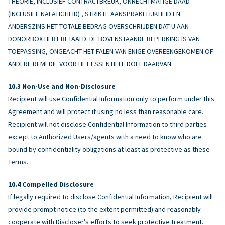
THEORIE, INCLUSIEF CONTRACTBREUK, ONRECHTMATIGE DAAD
(INCLUSIEF NALATIGHEID) , STRIKTE AANSPRAKELIJKHEID EN
ANDERSZINS HET TOTALE BEDRAG OVERSCHRIJDEN DAT U AAN
DONORBOX HEBT BETAALD. DE BOVENSTAANDE BEPERKING IS VAN
TOEPASSING, ONGEACHT HET FALEN VAN ENIGE OVEREENGEKOMEN OF
ANDERE REMEDIE VOOR HET ESSENTIËLE DOEL DAARVAN.
Non-Use and Non-Disclosure
Recipient will use Confidential Information only to perform under this
Agreement and will protect it using no less than reasonable care.
Recipient will not disclose Confidential Information to third parties
except to Authorized Users/agents with a need to know who are
bound by confidentiality obligations at least as protective as these
Terms.
Compelled Disclosure
If legally required to disclose Confidential Information, Recipient will
provide prompt notice (to the extent permitted) and reasonably
cooperate with Discloser’s efforts to seek protective treatment.