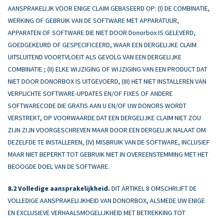
AANSPRAKELIJK VOOR ENIGE CLAIM GEBASEERD OP: (I) DE COMBINATIE,
WERKING OF GEBRUIK VAN DE SOFTWARE MET APPARATUUR,
APPARATEN OF SOFTWARE DIE NIET DOOR Donorbox IS GELEVERD,
GOEDGEKEURD OF GESPECIFICEERD, WAAR EEN DERGELIJKE CLAIM
UITSLUITEND VOORTVLOEIT ALS GEVOLG VAN EEN DERGELIJKE
COMBINATIE ; (II) ELKE WIJZIGING OF WIJZIGING VAN EEN PRODUCT DAT
NIET DOOR DONORBOX IS UITGEVOERD, (III) HET NIET INSTALLEREN VAN
VERPLICHTE SOFTWARE-UPDATES EN/OF FIXES OF ANDERE
SOFTWARECODE DIE GRATIS AAN U EN/OF UW DONORS WORDT
VERSTREKT, OP VOORWAARDE DAT EEN DERGELIJKE CLAIM NIET ZOU
ZIJN ZIJN VOORGESCHREVEN MAAR DOOR EEN DERGELIJK NALAAT OM
DEZELFDE TE INSTALLEREN, (IV) MISBRUIK VAN DE SOFTWARE, INCLUSIEF
MAAR NIET BEPERKT TOT GEBRUIK NIET IN OVEREENSTEMMING MET HET
BEOOGDE DOEL VAN DE SOFTWARE.
Volledige aansprakelijkheid.
DIT ARTIKEL 8 OMSCHRIJFT DE
VOLLEDIGE AANSPRAKELIJKHEID VAN DONORBOX, ALSMEDE UW ENIGE
EN EXCLUSIEVE VERHAALSMOGELIJKHEID MET BETREKKING TOT