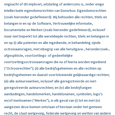
ongeacht of dit impliciet, uitsluiting of anderszins is, onder enige
Intellectuele eigendomsrechten van Donorbox. Eigendomsrechten
(zoals hieronder gedefinieerd). Wij behouden alle rechten, titels en
belangen in en op de Software, Vertrouwelijke Informatie,
Documentatie en Merken (zoals hieronder gedefinieerd), inclusief
maar niet beperkt tot alle wereldwijde rechten, titels en belangen in
en op (i) alle patenten en alle ingediende, in behandeling zijnde
octrooiaanvragen, met inbegrip van alle heruitgave-, heronderzoek-,
afgesplitste, voortzettings- of gedeeltelijke
voortzettingsoctrooiaanvragen die nu of hierna worden ingediend
(“Octrooirechten”); (ii) alle bedrijfsgeheimen en alle rechten op
bedrijfsgeheimen en daaruit voortvloeiende gelijkwaardige rechten;
(iii) alle auteurswerken, inclusief alle geregistreerde en niet-
geregistreerde auteursrechten; en (iv) alle bedrijfseigen
aanduidingen, handelsmerken, handelsnamen, symbolen, logo's
en/of merknamen (“Merken”), in elk geval van (i) tot en met (iv)
aangezien deze kunnen ontstaan of bestaan onder het gemeen
recht, de staat wetgeving, federale wetgeving en wetten van andere