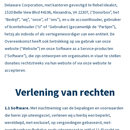
Delaware Corporation, met kantoren gevestigd te Rebel Idealist,
1520 Belle View Blvd #4106, Alexandria, VA 22307, (“Donorbox”, het
“Bedrijf”, “wij”, “onze”, of “ons”), en u de accounthouder, gebruiker
of licentiehouder (“U” of “Gebruiker) (gezamenlijk de “Partijen”),
hetzij als individu of als vertegenwoordiger van een entiteit. De
Overeenkomst heeft ook betrekking op uw gebruik van onze
website (“Website”) en onze Software as a Service-producten
(“Software”), die zijn ontworpen om organisaties in staat te stellen
donaties rechtstreeks via hun website of via onze website te
accepteren.
Verlening van rechten
Software.
Met inachtneming van de bepalingen en voorwaarden
die hierin zijn uiteengezet, verlenen wij u hierbij een beperkt,
wereldwijd, niet-exclusief, op vergoedingen gebaseerd, niet-
overdraagbaar (behalve zoals uiteengezet in artikel 11.6) recht en