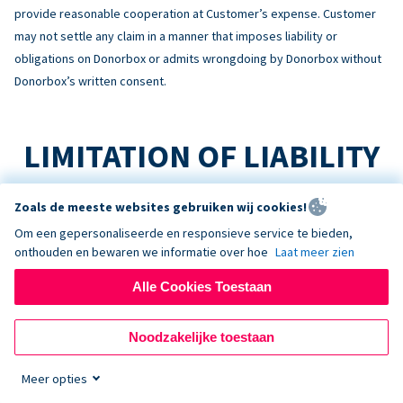
provide reasonable cooperation at Customer’s expense. Customer
may not settle any claim in a manner that imposes liability or
obligations on Donorbox or admits wrongdoing by Donorbox without
Donorbox’s written consent.
LIMITATION OF LIABILITY
TO THE MAXIMUM EXTENT PERMITTED BY LAW:
Zoals de meeste websites gebruiken wij cookies!
Om een gepersonaliseerde en responsieve service te bieden,
No Consequential Damages
onthouden en bewaren we informatie over hoe
Laat meer zien
NEITHER PARTY WILL BE LIABLE FOR INDIRECT, INCIDENTAL,
CONSEQUENTIAL, SPECIAL, EXEMPLARY, OR PUNITIVE DAMAGES, OR
Alle Cookies Toestaan
LOSS OF PROFITS, REVENUE, OR DATA, ARISING OUT OF OR RELATING
TO THIS AGREEMENT, EVEN IF ADVISED OF THE POSSIBILITY.
Noodzakelijke toestaan
Liability Cap
Meer opties
DONORBOX’S TOTAL AGGREGATE LIABILITY ARISING OUT OF OR