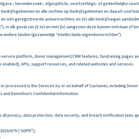
itgave-, heronderzoek-, afgesplitste, voortzettings- of gedeeltelijke voor
e bedrijfsgeheimen en alle rechten op bedrijfsgeheimen en daaruit voortvloe
e en niet-geregistreerde auteursrechten; en (iv) alle bedrijfseigen aandu
, in elk geval van (i) tot en met (iv) aangezien deze kunnen ontstaan of b
n andere landen (gezamenlijk “Intellectuele-eigendomsrechten”).
service platform, donor management/CRM features, fundraising pages and 
e enabled), APIs, support resources, and related websites and services.
r processed in the Services by or on behalf of Customer, including Donor
 and Donorbox’s Confidential Information.
all privacy, data protection, data security, and breach notification laws ap
n 2016/679 (“GDPR”);
;