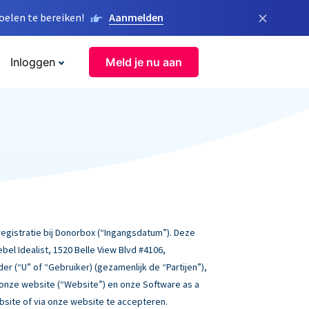
×
elen te bereiken!
Aanmelden
Inloggen
Meld je nu aan
gistratie bij Donorbox (“Ingangsdatum”). Deze
l Idealist, 1520 Belle View Blvd #4106,
der (“U” of “Gebruiker) (gezamenlijk de “Partijen”),
 onze website (“Website”) en onze Software as a
ebsite of via onze website te accepteren.