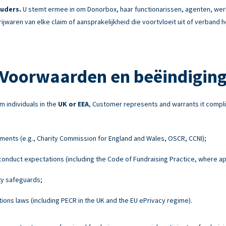
uders.
U stemt ermee in om Donorbox, haar functionarissen, agenten, w
rijwaren van elke claim of aansprakelijkheid die voortvloeit uit of verband
Voorwaarden en beëindigin
m individuals in the
UK or EEA
, Customer represents and warrants it compli
ements (e.g., Charity Commission for England and Wales, OSCR, CCNI);
onduct expectations (including the Code of Fundraising Practice, where ap
ty safeguards;
ons laws (including PECR in the UK and the EU ePrivacy regime).