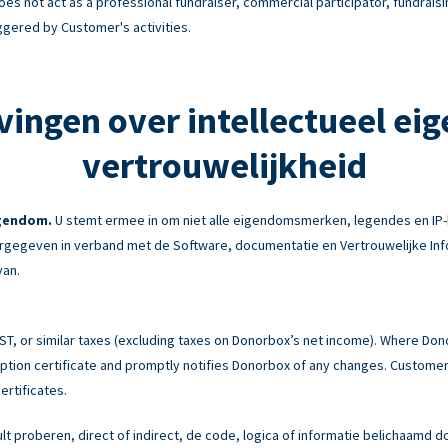
es not act as a professional fundraiser, commercial participator, fundraisi
ggered by Customer's activities.
vingen over intellectueel ei
vertrouwelijkheid
igendom.
U stemt ermee in om niet alle eigendomsmerken, legendes en IP-
gegeven in verband met de Software, documentatie en Vertrouwelijke Info
van.
 GST, or similar taxes (excluding taxes on Donorbox’s net income). Where Do
tion certificate and promptly notifies Donorbox of any changes. Customer 
ertificates.
ult proberen, direct of indirect, de code, logica of informatie belichaamd