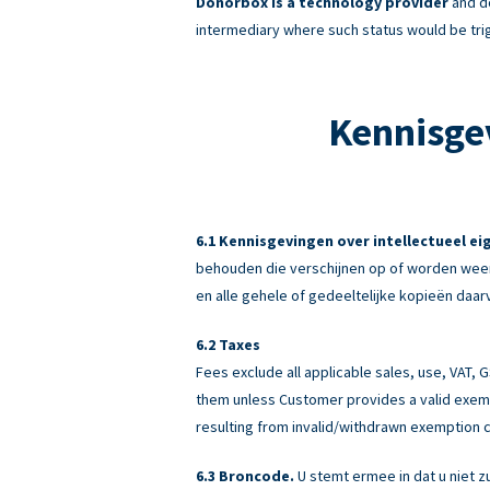
Donorbox is a technology provider
and do
intermediary where such status would be tri
Kennisge
Kennisgevingen over intellectueel e
behouden die verschijnen op of worden weer
en alle gehele of gedeeltelijke kopieën daar
Taxes
Fees exclude all applicable sales, use, VAT,
them unless Customer provides a valid exemp
resulting from invalid/withdrawn exemption c
Broncode.
U stemt ermee in dat u niet z