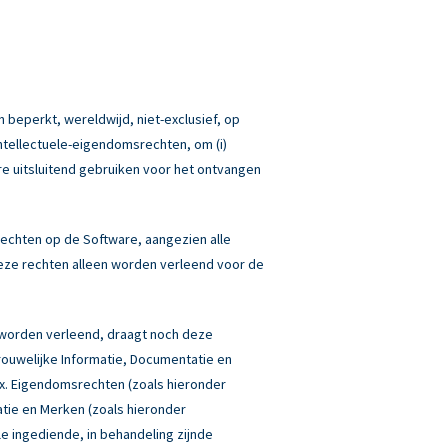
 beperkt, wereldwijd, niet-exclusief, op
Intellectuele-eigendomsrechten, om (i)
re uitsluitend gebruiken voor het ontvangen
echten op de Software, aangezien alle
eze rechten alleen worden verleend voor de
 worden verleend, draagt noch deze
rouwelijke Informatie, Documentatie en
box. Eigendomsrechten (zoals hieronder
atie en Merken (zoals hieronder
lle ingediende, in behandeling zijnde