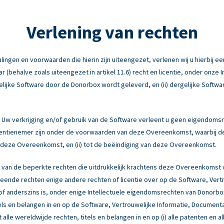
Verlening van rechten
ngen en voorwaarden die hierin zijn uiteengezet, verlenen wij u hierbij een
behalve zoals uiteengezet in artikel 11.6) recht en licentie, onder onze 
elijke Software door de Donorbox wordt geleverd, en (ii) dergelijke Softwa
Uw verkrijging en/of gebruik van de Software verleent u geen eigendomsr
licentienemer zijn onder de voorwaarden van deze Overeenkomst, waarbij d
an deze Overeenkomst, en (ii) tot de beëindiging van deze Overeenkomst.
 van de beperkte rechten die uitdrukkelijk krachtens deze Overeenkomst
ende rechten enige andere rechten of licentie over op de Software, Vert
ng of anderszins is, onder enige Intellectuele eigendomsrechten van Donor
tels en belangen in en op de Software, Vertrouwelijke Informatie, Document
 alle wereldwijde rechten, titels en belangen in en op (i) alle patenten en a