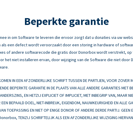
Beperkte garantie
e in om Software te leveren die ervoor zorgt dat u donaties via uw webs
 als een defect wordt veroorzaakt door een storing in hardware of software
fixes of andere softwarecode die gratis door Donorbox wordt verstrekt, o
r het niet installeren ervan, door wijziging van de Software die niet door
ware.
MEN IN EEN AFZONDERLIJKE SCHRIFT TUSSEN DE PARTIJEN, VOOR ZOVER
EENDE BEPERKTE GARANTIE IN DE PLAATS VAN ALLE ANDERE GARANTIES MET 
NDERSZINS, EN HETZIJ EXPLICIET OF IMPLICIET, MET INBEGRIP VAN, MAAR NI
EEN BEPAALD DOEL, NIET-INBREUK, EIGENDOM, NAUWKEURIGHEID EN ALLE G
 VAN TOEPASSING EN NIET OP ENIGE DONOR OF ANDERE DERDE PARTIJ. GEEN 
Donorbox, TENZIJ SCHRIFTELIJK ALS EEN AFZONDERLIJKE WIJZIGING HIERV