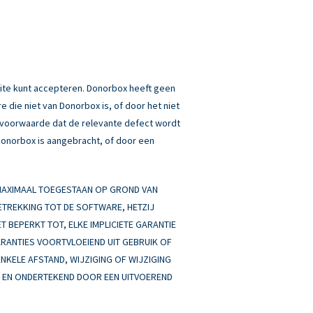
ite kunt accepteren. Donorbox heeft geen
 die niet van Donorbox is, of door het niet
p voorwaarde dat de relevante defect wordt
 Donorbox is aangebracht, of door een
 MAXIMAAL TOEGESTAAN OP GROND VAN
BETREKKING TOT DE SOFTWARE, HETZIJ
ET BEPERKT TOT, ELKE IMPLICIETE GARANTIE
ARANTIES VOORTVLOEIEND UIT GEBRUIK OF
ENKELE AFSTAND, WIJZIGING OF WIJZIGING
AN EN ONDERTEKEND DOOR EEN UITVOEREND