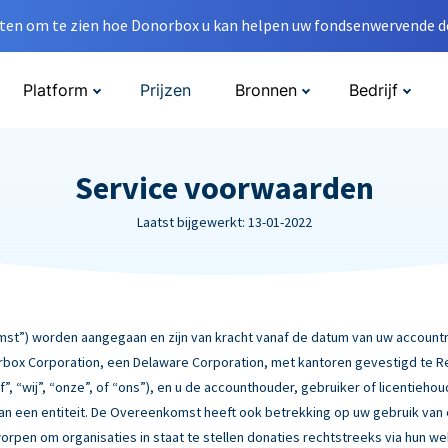
en om te zien hoe Donorbox u kan helpen uw fondsenwervende do
Platform
Prijzen
Bronnen
Bedrijf
Service voorwaarden
Laatst bijgewerkt: 13-01-2022
”) worden aangegaan en zijn van kracht vanaf de datum van uw accountre
box Corporation, een Delaware Corporation, met kantoren gevestigd te Rebe
f”, “wij”, “onze”, of “ons”), en u de accounthouder, gebruiker of licentiehou
 van een entiteit. De Overeenkomst heeft ook betrekking op uw gebruik van
worpen om organisaties in staat te stellen donaties rechtstreeks via hun w