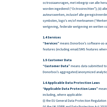
octrooiaanvragen, met inbegrip van alle heru
worden ingediend (“Octrooirechten”); (ii) all
auteurswerken, inclusief alle geregistreerd
symbolen, logo's en/of merknamen (“Merken”)
wetgeving, federale wetgeving en wetten va
Services
“Services”
means Donorbox’s software-as-a-
features (including email/SMS features wher
Customer Data
“Customer Data”
means data submitted to o
Donorbox’s aggregated/anonymized analytics
Applicable Data Protection Laws
“Applicable Data Protection Laws”
means 
including, where applicable:
(i) the EU General Data Protection Regulatio
(ii) the UK GDPR and Data Protection Act 2018