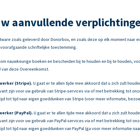
w aanvullende verplichting
tware zoals geleverd door Donorbox, en zoals deze op elk moment naar e
e voorafgaande schriftelijke toestemming.
om nauwkeurige boeken en bescheiden bij te houden en bij te houden, voor
ond van deze Overeenkomst.
erker (Stripe).
U gaat er te allen tijde mee akkoord dat u zich zult houd
levant zijn voor uw gebruik van Stripe-services via of met betrekking tot 
jd tot tijd naar eigen goeddunken van Stripe (voor meer informatie, bezo
erker (PayPal).
U gaat er te allen tijde mee akkoord dat u zich zult hou
levant zijn voor uw gebruik van PayPal-services via of met betrekking tot 
jd tot tijd naar eigen goeddunken van PayPal (ga voor meer informatie naa