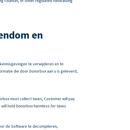
ng counsel, or other regulated fundraising
gendom en
kennisgevingen te verwijderen en te
rmatie die door Donorbox aan u is geleverd,
norbox must collect taxes, Customer will pay
will hold Donorbox harmless for taxes
 door de Software te decompileren,