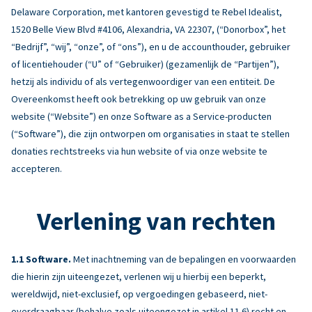
Delaware Corporation, met kantoren gevestigd te Rebel Idealist,
1520 Belle View Blvd #4106, Alexandria, VA 22307, (“Donorbox”, het
“Bedrijf”, “wij”, “onze”, of “ons”), en u de accounthouder, gebruiker
of licentiehouder (“U” of “Gebruiker) (gezamenlijk de “Partijen”),
hetzij als individu of als vertegenwoordiger van een entiteit. De
Overeenkomst heeft ook betrekking op uw gebruik van onze
website (“Website”) en onze Software as a Service-producten
(“Software”), die zijn ontworpen om organisaties in staat te stellen
donaties rechtstreeks via hun website of via onze website te
accepteren.
Verlening van rechten
Software.
Met inachtneming van de bepalingen en voorwaarden
die hierin zijn uiteengezet, verlenen wij u hierbij een beperkt,
wereldwijd, niet-exclusief, op vergoedingen gebaseerd, niet-
overdraagbaar (behalve zoals uiteengezet in artikel 11.6) recht en