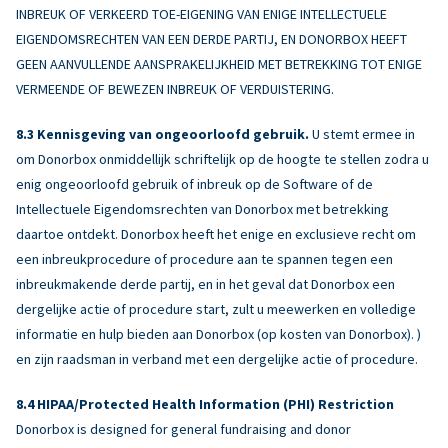
INBREUK OF VERKEERD TOE-EIGENING VAN ENIGE INTELLECTUELE
EIGENDOMSRECHTEN VAN EEN DERDE PARTIJ, EN DONORBOX HEEFT
GEEN AANVULLENDE AANSPRAKELIJKHEID MET BETREKKING TOT ENIGE
VERMEENDE OF BEWEZEN INBREUK OF VERDUISTERING.
Kennisgeving van ongeoorloofd gebruik.
U stemt ermee in
om Donorbox onmiddellijk schriftelijk op de hoogte te stellen zodra u
enig ongeoorloofd gebruik of inbreuk op de Software of de
Intellectuele Eigendomsrechten van Donorbox met betrekking
daartoe ontdekt. Donorbox heeft het enige en exclusieve recht om
een inbreukprocedure of procedure aan te spannen tegen een
inbreukmakende derde partij, en in het geval dat Donorbox een
dergelijke actie of procedure start, zult u meewerken en volledige
informatie en hulp bieden aan Donorbox (op kosten van Donorbox). )
en zijn raadsman in verband met een dergelijke actie of procedure.
HIPAA/Protected Health Information (PHI) Restriction
Donorbox is designed for general fundraising and donor