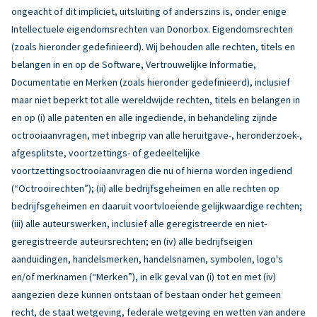
ongeacht of dit impliciet, uitsluiting of anderszins is, onder enige
Intellectuele eigendomsrechten van Donorbox. Eigendomsrechten
(zoals hieronder gedefinieerd). Wij behouden alle rechten, titels en
belangen in en op de Software, Vertrouwelijke Informatie,
Documentatie en Merken (zoals hieronder gedefinieerd), inclusief
maar niet beperkt tot alle wereldwijde rechten, titels en belangen in
en op (i) alle patenten en alle ingediende, in behandeling zijnde
octrooiaanvragen, met inbegrip van alle heruitgave-, heronderzoek-,
afgesplitste, voortzettings- of gedeeltelijke
voortzettingsoctrooiaanvragen die nu of hierna worden ingediend
(“Octrooirechten”); (ii) alle bedrijfsgeheimen en alle rechten op
bedrijfsgeheimen en daaruit voortvloeiende gelijkwaardige rechten;
(iii) alle auteurswerken, inclusief alle geregistreerde en niet-
geregistreerde auteursrechten; en (iv) alle bedrijfseigen
aanduidingen, handelsmerken, handelsnamen, symbolen, logo's
en/of merknamen (“Merken”), in elk geval van (i) tot en met (iv)
aangezien deze kunnen ontstaan of bestaan onder het gemeen
recht, de staat wetgeving, federale wetgeving en wetten van andere