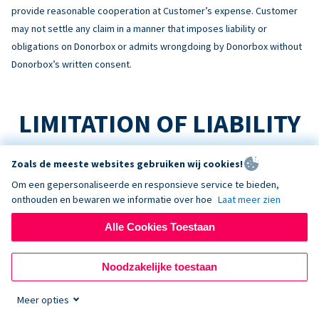
provide reasonable cooperation at Customer’s expense. Customer
may not settle any claim in a manner that imposes liability or
obligations on Donorbox or admits wrongdoing by Donorbox without
Donorbox’s written consent.
LIMITATION OF LIABILITY
TO THE MAXIMUM EXTENT PERMITTED BY LAW:
Zoals de meeste websites gebruiken wij cookies!
Om een gepersonaliseerde en responsieve service te bieden,
No Consequential Damages
onthouden en bewaren we informatie over hoe
Laat meer zien
NEITHER PARTY WILL BE LIABLE FOR INDIRECT, INCIDENTAL,
CONSEQUENTIAL, SPECIAL, EXEMPLARY, OR PUNITIVE DAMAGES, OR
Alle Cookies Toestaan
LOSS OF PROFITS, REVENUE, OR DATA, ARISING OUT OF OR RELATING
TO THIS AGREEMENT, EVEN IF ADVISED OF THE POSSIBILITY.
Noodzakelijke toestaan
Liability Cap
Meer opties
DONORBOX’S TOTAL AGGREGATE LIABILITY ARISING OUT OF OR