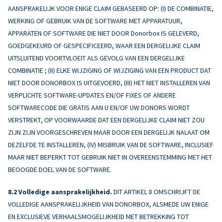
AANSPRAKELIJK VOOR ENIGE CLAIM GEBASEERD OP: (I) DE COMBINATIE,
WERKING OF GEBRUIK VAN DE SOFTWARE MET APPARATUUR,
APPARATEN OF SOFTWARE DIE NIET DOOR Donorbox IS GELEVERD,
GOEDGEKEURD OF GESPECIFICEERD, WAAR EEN DERGELIJKE CLAIM
UITSLUITEND VOORTVLOEIT ALS GEVOLG VAN EEN DERGELIJKE
COMBINATIE ; (II) ELKE WIJZIGING OF WIJZIGING VAN EEN PRODUCT DAT
NIET DOOR DONORBOX IS UITGEVOERD, (III) HET NIET INSTALLEREN VAN
VERPLICHTE SOFTWARE-UPDATES EN/OF FIXES OF ANDERE
SOFTWARECODE DIE GRATIS AAN U EN/OF UW DONORS WORDT
VERSTREKT, OP VOORWAARDE DAT EEN DERGELIJKE CLAIM NIET ZOU
ZIJN ZIJN VOORGESCHREVEN MAAR DOOR EEN DERGELIJK NALAAT OM
DEZELFDE TE INSTALLEREN, (IV) MISBRUIK VAN DE SOFTWARE, INCLUSIEF
MAAR NIET BEPERKT TOT GEBRUIK NIET IN OVEREENSTEMMING MET HET
BEOOGDE DOEL VAN DE SOFTWARE.
Volledige aansprakelijkheid.
DIT ARTIKEL 8 OMSCHRIJFT DE
VOLLEDIGE AANSPRAKELIJKHEID VAN DONORBOX, ALSMEDE UW ENIGE
EN EXCLUSIEVE VERHAALSMOGELIJKHEID MET BETREKKING TOT