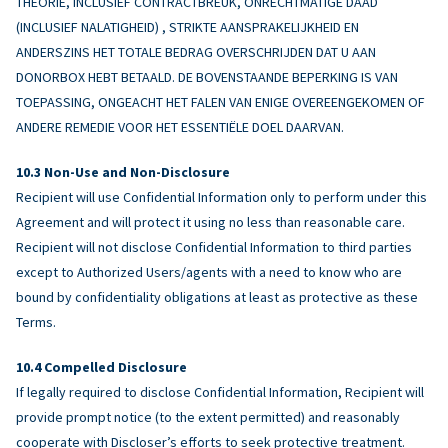
THEORIE, INCLUSIEF CONTRACTBREUK, ONRECHTMATIGE DAAD
(INCLUSIEF NALATIGHEID) , STRIKTE AANSPRAKELIJKHEID EN
ANDERSZINS HET TOTALE BEDRAG OVERSCHRIJDEN DAT U AAN
DONORBOX HEBT BETAALD. DE BOVENSTAANDE BEPERKING IS VAN
TOEPASSING, ONGEACHT HET FALEN VAN ENIGE OVEREENGEKOMEN OF
ANDERE REMEDIE VOOR HET ESSENTIËLE DOEL DAARVAN.
Non-Use and Non-Disclosure
Recipient will use Confidential Information only to perform under this
Agreement and will protect it using no less than reasonable care.
Recipient will not disclose Confidential Information to third parties
except to Authorized Users/agents with a need to know who are
bound by confidentiality obligations at least as protective as these
Terms.
Compelled Disclosure
If legally required to disclose Confidential Information, Recipient will
provide prompt notice (to the extent permitted) and reasonably
cooperate with Discloser’s efforts to seek protective treatment.