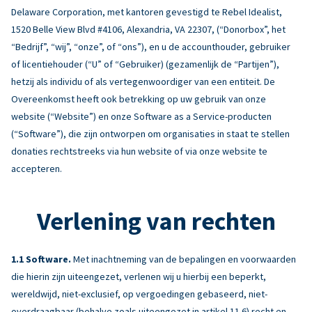
Delaware Corporation, met kantoren gevestigd te Rebel Idealist,
1520 Belle View Blvd #4106, Alexandria, VA 22307, (“Donorbox”, het
“Bedrijf”, “wij”, “onze”, of “ons”), en u de accounthouder, gebruiker
of licentiehouder (“U” of “Gebruiker) (gezamenlijk de “Partijen”),
hetzij als individu of als vertegenwoordiger van een entiteit. De
Overeenkomst heeft ook betrekking op uw gebruik van onze
website (“Website”) en onze Software as a Service-producten
(“Software”), die zijn ontworpen om organisaties in staat te stellen
donaties rechtstreeks via hun website of via onze website te
accepteren.
Verlening van rechten
Software.
Met inachtneming van de bepalingen en voorwaarden
die hierin zijn uiteengezet, verlenen wij u hierbij een beperkt,
wereldwijd, niet-exclusief, op vergoedingen gebaseerd, niet-
overdraagbaar (behalve zoals uiteengezet in artikel 11.6) recht en