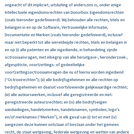
ongeacht of dit impliciet, uitsluiting of anderszins is, onder enige
Intellectuele eigendomsrechten van Donorbox. Eigendomsrechten
(zoals hieronder gedefinieerd). Wij behouden alle rechten, titels en
belangen in en op de Software, Vertrouwelijke Informatie,
Documentatie en Merken (zoals hieronder gedefinieerd), inclusief
maar niet beperkt tot alle wereldwijde rechten, titels en belangen in
en op (i) alle patenten en alle ingediende, in behandeling zijnde
octrooiaanvragen, met inbegrip van alle heruitgave-, heronderzoek-,
afgesplitste, voortzettings- of gedeeltelijke
voortzettingsoctrooiaanvragen die nu of hierna worden ingediend
(“Octrooirechten”); (ii) alle bedrijfsgeheimen en alle rechten op
bedrijfsgeheimen en daaruit voortvloeiende gelijkwaardige rechten;
(iii) alle auteurswerken, inclusief alle geregistreerde en niet-
geregistreerde auteursrechten; en (iv) alle bedrijfseigen
aanduidingen, handelsmerken, handelsnamen, symbolen, logo's
en/of merknamen (“Merken”), in elk geval van (i) tot en met (iv)
aangezien deze kunnen ontstaan of bestaan onder het gemeen
recht, de staat wetgeving, federale wetgeving en wetten van andere