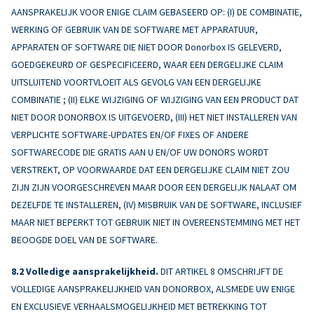
AANSPRAKELIJK VOOR ENIGE CLAIM GEBASEERD OP: (I) DE COMBINATIE,
WERKING OF GEBRUIK VAN DE SOFTWARE MET APPARATUUR,
APPARATEN OF SOFTWARE DIE NIET DOOR Donorbox IS GELEVERD,
GOEDGEKEURD OF GESPECIFICEERD, WAAR EEN DERGELIJKE CLAIM
UITSLUITEND VOORTVLOEIT ALS GEVOLG VAN EEN DERGELIJKE
COMBINATIE ; (II) ELKE WIJZIGING OF WIJZIGING VAN EEN PRODUCT DAT
NIET DOOR DONORBOX IS UITGEVOERD, (III) HET NIET INSTALLEREN VAN
VERPLICHTE SOFTWARE-UPDATES EN/OF FIXES OF ANDERE
SOFTWARECODE DIE GRATIS AAN U EN/OF UW DONORS WORDT
VERSTREKT, OP VOORWAARDE DAT EEN DERGELIJKE CLAIM NIET ZOU
ZIJN ZIJN VOORGESCHREVEN MAAR DOOR EEN DERGELIJK NALAAT OM
DEZELFDE TE INSTALLEREN, (IV) MISBRUIK VAN DE SOFTWARE, INCLUSIEF
MAAR NIET BEPERKT TOT GEBRUIK NIET IN OVEREENSTEMMING MET HET
BEOOGDE DOEL VAN DE SOFTWARE.
Volledige aansprakelijkheid.
DIT ARTIKEL 8 OMSCHRIJFT DE
VOLLEDIGE AANSPRAKELIJKHEID VAN DONORBOX, ALSMEDE UW ENIGE
EN EXCLUSIEVE VERHAALSMOGELIJKHEID MET BETREKKING TOT