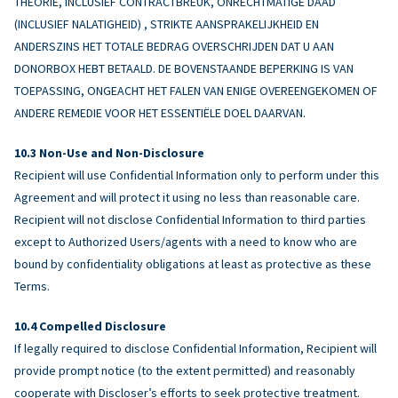
THEORIE, INCLUSIEF CONTRACTBREUK, ONRECHTMATIGE DAAD
(INCLUSIEF NALATIGHEID) , STRIKTE AANSPRAKELIJKHEID EN
ANDERSZINS HET TOTALE BEDRAG OVERSCHRIJDEN DAT U AAN
DONORBOX HEBT BETAALD. DE BOVENSTAANDE BEPERKING IS VAN
TOEPASSING, ONGEACHT HET FALEN VAN ENIGE OVEREENGEKOMEN OF
ANDERE REMEDIE VOOR HET ESSENTIËLE DOEL DAARVAN.
Non-Use and Non-Disclosure
Recipient will use Confidential Information only to perform under this
Agreement and will protect it using no less than reasonable care.
Recipient will not disclose Confidential Information to third parties
except to Authorized Users/agents with a need to know who are
bound by confidentiality obligations at least as protective as these
Terms.
Compelled Disclosure
If legally required to disclose Confidential Information, Recipient will
provide prompt notice (to the extent permitted) and reasonably
cooperate with Discloser’s efforts to seek protective treatment.