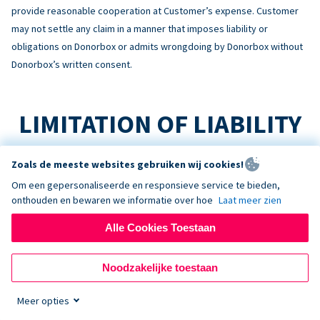
provide reasonable cooperation at Customer’s expense. Customer
may not settle any claim in a manner that imposes liability or
obligations on Donorbox or admits wrongdoing by Donorbox without
Donorbox’s written consent.
LIMITATION OF LIABILITY
TO THE MAXIMUM EXTENT PERMITTED BY LAW:
Zoals de meeste websites gebruiken wij cookies!
Om een gepersonaliseerde en responsieve service te bieden,
No Consequential Damages
onthouden en bewaren we informatie over hoe
Laat meer zien
NEITHER PARTY WILL BE LIABLE FOR INDIRECT, INCIDENTAL,
CONSEQUENTIAL, SPECIAL, EXEMPLARY, OR PUNITIVE DAMAGES, OR
Alle Cookies Toestaan
LOSS OF PROFITS, REVENUE, OR DATA, ARISING OUT OF OR RELATING
TO THIS AGREEMENT, EVEN IF ADVISED OF THE POSSIBILITY.
Noodzakelijke toestaan
Liability Cap
Meer opties
DONORBOX’S TOTAL AGGREGATE LIABILITY ARISING OUT OF OR