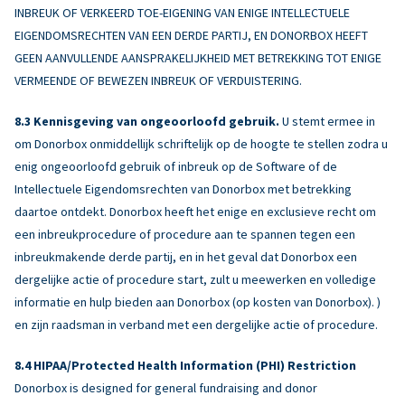
INBREUK OF VERKEERD TOE-EIGENING VAN ENIGE INTELLECTUELE
EIGENDOMSRECHTEN VAN EEN DERDE PARTIJ, EN DONORBOX HEEFT
GEEN AANVULLENDE AANSPRAKELIJKHEID MET BETREKKING TOT ENIGE
VERMEENDE OF BEWEZEN INBREUK OF VERDUISTERING.
Kennisgeving van ongeoorloofd gebruik.
U stemt ermee in
om Donorbox onmiddellijk schriftelijk op de hoogte te stellen zodra u
enig ongeoorloofd gebruik of inbreuk op de Software of de
Intellectuele Eigendomsrechten van Donorbox met betrekking
daartoe ontdekt. Donorbox heeft het enige en exclusieve recht om
een inbreukprocedure of procedure aan te spannen tegen een
inbreukmakende derde partij, en in het geval dat Donorbox een
dergelijke actie of procedure start, zult u meewerken en volledige
informatie en hulp bieden aan Donorbox (op kosten van Donorbox). )
en zijn raadsman in verband met een dergelijke actie of procedure.
HIPAA/Protected Health Information (PHI) Restriction
Donorbox is designed for general fundraising and donor