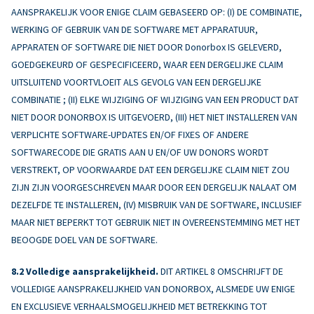
AANSPRAKELIJK VOOR ENIGE CLAIM GEBASEERD OP: (I) DE COMBINATIE,
WERKING OF GEBRUIK VAN DE SOFTWARE MET APPARATUUR,
APPARATEN OF SOFTWARE DIE NIET DOOR Donorbox IS GELEVERD,
GOEDGEKEURD OF GESPECIFICEERD, WAAR EEN DERGELIJKE CLAIM
UITSLUITEND VOORTVLOEIT ALS GEVOLG VAN EEN DERGELIJKE
COMBINATIE ; (II) ELKE WIJZIGING OF WIJZIGING VAN EEN PRODUCT DAT
NIET DOOR DONORBOX IS UITGEVOERD, (III) HET NIET INSTALLEREN VAN
VERPLICHTE SOFTWARE-UPDATES EN/OF FIXES OF ANDERE
SOFTWARECODE DIE GRATIS AAN U EN/OF UW DONORS WORDT
VERSTREKT, OP VOORWAARDE DAT EEN DERGELIJKE CLAIM NIET ZOU
ZIJN ZIJN VOORGESCHREVEN MAAR DOOR EEN DERGELIJK NALAAT OM
DEZELFDE TE INSTALLEREN, (IV) MISBRUIK VAN DE SOFTWARE, INCLUSIEF
MAAR NIET BEPERKT TOT GEBRUIK NIET IN OVEREENSTEMMING MET HET
BEOOGDE DOEL VAN DE SOFTWARE.
Volledige aansprakelijkheid.
DIT ARTIKEL 8 OMSCHRIJFT DE
VOLLEDIGE AANSPRAKELIJKHEID VAN DONORBOX, ALSMEDE UW ENIGE
EN EXCLUSIEVE VERHAALSMOGELIJKHEID MET BETREKKING TOT