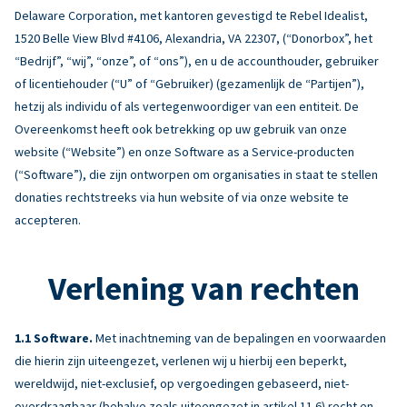
Delaware Corporation, met kantoren gevestigd te Rebel Idealist,
1520 Belle View Blvd #4106, Alexandria, VA 22307, (“Donorbox”, het
“Bedrijf”, “wij”, “onze”, of “ons”), en u de accounthouder, gebruiker
of licentiehouder (“U” of “Gebruiker) (gezamenlijk de “Partijen”),
hetzij als individu of als vertegenwoordiger van een entiteit. De
Overeenkomst heeft ook betrekking op uw gebruik van onze
website (“Website”) en onze Software as a Service-producten
(“Software”), die zijn ontworpen om organisaties in staat te stellen
donaties rechtstreeks via hun website of via onze website te
accepteren.
Verlening van rechten
Software.
Met inachtneming van de bepalingen en voorwaarden
die hierin zijn uiteengezet, verlenen wij u hierbij een beperkt,
wereldwijd, niet-exclusief, op vergoedingen gebaseerd, niet-
overdraagbaar (behalve zoals uiteengezet in artikel 11.6) recht en