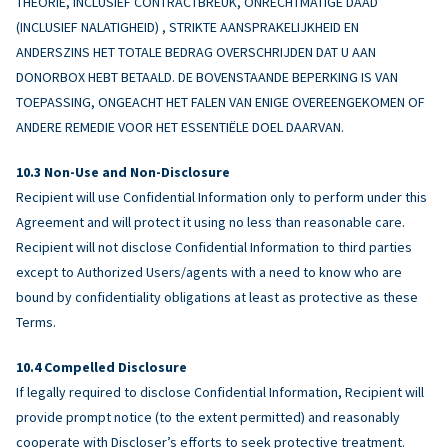
THEORIE, INCLUSIEF CONTRACTBREUK, ONRECHTMATIGE DAAD
(INCLUSIEF NALATIGHEID) , STRIKTE AANSPRAKELIJKHEID EN
ANDERSZINS HET TOTALE BEDRAG OVERSCHRIJDEN DAT U AAN
DONORBOX HEBT BETAALD. DE BOVENSTAANDE BEPERKING IS VAN
TOEPASSING, ONGEACHT HET FALEN VAN ENIGE OVEREENGEKOMEN OF
ANDERE REMEDIE VOOR HET ESSENTIËLE DOEL DAARVAN.
Non-Use and Non-Disclosure
Recipient will use Confidential Information only to perform under this
Agreement and will protect it using no less than reasonable care.
Recipient will not disclose Confidential Information to third parties
except to Authorized Users/agents with a need to know who are
bound by confidentiality obligations at least as protective as these
Terms.
Compelled Disclosure
If legally required to disclose Confidential Information, Recipient will
provide prompt notice (to the extent permitted) and reasonably
cooperate with Discloser’s efforts to seek protective treatment.