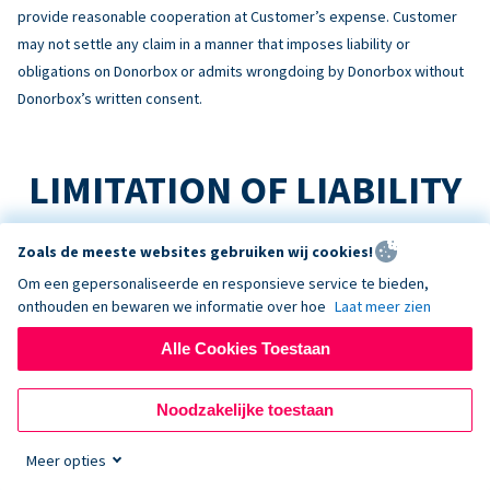
provide reasonable cooperation at Customer’s expense. Customer
may not settle any claim in a manner that imposes liability or
obligations on Donorbox or admits wrongdoing by Donorbox without
Donorbox’s written consent.
LIMITATION OF LIABILITY
TO THE MAXIMUM EXTENT PERMITTED BY LAW:
Zoals de meeste websites gebruiken wij cookies!
Om een gepersonaliseerde en responsieve service te bieden,
No Consequential Damages
onthouden en bewaren we informatie over hoe
Laat meer zien
NEITHER PARTY WILL BE LIABLE FOR INDIRECT, INCIDENTAL,
CONSEQUENTIAL, SPECIAL, EXEMPLARY, OR PUNITIVE DAMAGES, OR
Alle Cookies Toestaan
LOSS OF PROFITS, REVENUE, OR DATA, ARISING OUT OF OR RELATING
TO THIS AGREEMENT, EVEN IF ADVISED OF THE POSSIBILITY.
Noodzakelijke toestaan
Liability Cap
Meer opties
DONORBOX’S TOTAL AGGREGATE LIABILITY ARISING OUT OF OR