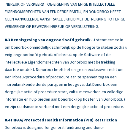
INBREUK OF VERKEERD TOE-EIGENING VAN ENIGE INTELLECTUELE
EIGENDOMSRECHTEN VAN EEN DERDE PARTIJ, EN DONORBOX HEEFT
GEEN AANVULLENDE AANSPRAKELIJKHEID MET BETREKKING TOT ENIGE
VERMEENDE OF BEWEZEN INBREUK OF VERDUISTERING.
Kennisgeving van ongeoorloofd gebruik.
U stemt ermee in
om Donorbox onmiddellijk schriftelijk op de hoogte te stellen zodra u
enig ongeoorloofd gebruik of inbreuk op de Software of de
Intellectuele Eigendomsrechten van Donorbox met betrekking
daartoe ontdekt. Donorbox heeft het enige en exclusieve recht om
een inbreukprocedure of procedure aan te spannen tegen een
inbreukmakende derde partij, en in het geval dat Donorbox een
dergelijke actie of procedure start, zult u meewerken en volledige
informatie en hulp bieden aan Donorbox (op kosten van Donorbox). )
en zijn raadsman in verband met een dergelijke actie of procedure.
HIPAA/Protected Health Information (PHI) Restriction
Donorbox is designed for general fundraising and donor