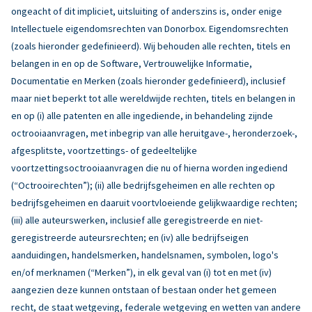
ongeacht of dit impliciet, uitsluiting of anderszins is, onder enige
Intellectuele eigendomsrechten van Donorbox. Eigendomsrechten
(zoals hieronder gedefinieerd). Wij behouden alle rechten, titels en
belangen in en op de Software, Vertrouwelijke Informatie,
Documentatie en Merken (zoals hieronder gedefinieerd), inclusief
maar niet beperkt tot alle wereldwijde rechten, titels en belangen in
en op (i) alle patenten en alle ingediende, in behandeling zijnde
octrooiaanvragen, met inbegrip van alle heruitgave-, heronderzoek-,
afgesplitste, voortzettings- of gedeeltelijke
voortzettingsoctrooiaanvragen die nu of hierna worden ingediend
(“Octrooirechten”); (ii) alle bedrijfsgeheimen en alle rechten op
bedrijfsgeheimen en daaruit voortvloeiende gelijkwaardige rechten;
(iii) alle auteurswerken, inclusief alle geregistreerde en niet-
geregistreerde auteursrechten; en (iv) alle bedrijfseigen
aanduidingen, handelsmerken, handelsnamen, symbolen, logo's
en/of merknamen (“Merken”), in elk geval van (i) tot en met (iv)
aangezien deze kunnen ontstaan of bestaan onder het gemeen
recht, de staat wetgeving, federale wetgeving en wetten van andere