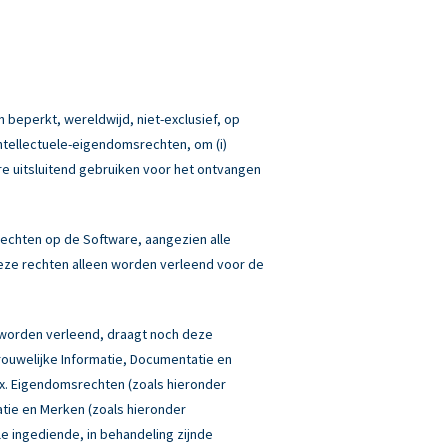
 beperkt, wereldwijd, niet-exclusief, op
Intellectuele-eigendomsrechten, om (i)
re uitsluitend gebruiken voor het ontvangen
echten op de Software, aangezien alle
eze rechten alleen worden verleend voor de
 worden verleend, draagt noch deze
rouwelijke Informatie, Documentatie en
box. Eigendomsrechten (zoals hieronder
atie en Merken (zoals hieronder
lle ingediende, in behandeling zijnde