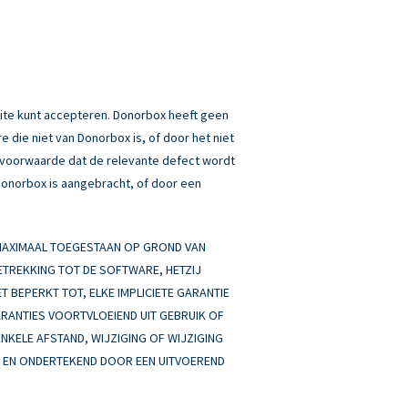
ite kunt accepteren. Donorbox heeft geen
 die niet van Donorbox is, of door het niet
p voorwaarde dat de relevante defect wordt
 Donorbox is aangebracht, of door een
 MAXIMAAL TOEGESTAAN OP GROND VAN
BETREKKING TOT DE SOFTWARE, HETZIJ
ET BEPERKT TOT, ELKE IMPLICIETE GARANTIE
ARANTIES VOORTVLOEIEND UIT GEBRUIK OF
ENKELE AFSTAND, WIJZIGING OF WIJZIGING
AN EN ONDERTEKEND DOOR EEN UITVOEREND