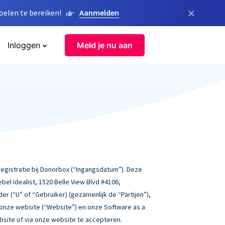
×
elen te bereiken!
Aanmelden
Inloggen
Meld je nu aan
gistratie bij Donorbox (“Ingangsdatum”). Deze
l Idealist, 1520 Belle View Blvd #4106,
der (“U” of “Gebruiker) (gezamenlijk de “Partijen”),
 onze website (“Website”) en onze Software as a
ebsite of via onze website te accepteren.