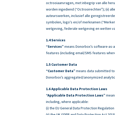
octrooiaanvragen, met inbegrip van alle heru
worden ingediend (“Octrooirechten”); (ii) all
auteurswerken, inclusief alle geregistreerd
symbolen, logo's en/of merknamen (“Merken”)
wetgeving, federale wetgeving en wetten va
Services
“Services”
means Donorbox’s software-as-a-
features (including email/SMS features wher
Customer Data
“Customer Data”
means data submitted to o
Donorbox’s aggregated/anonymized analytics
Applicable Data Protection Laws
“Applicable Data Protection Laws”
means 
including, where applicable:
(i) the EU General Data Protection Regulatio
(ii) the UK GDPR and Data Protection Act 2018