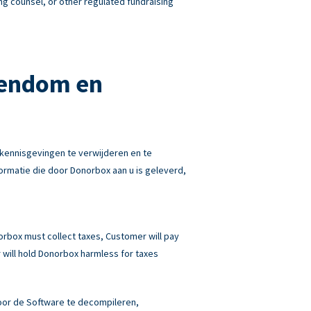
ng counsel, or other regulated fundraising
gendom en
kennisgevingen te verwijderen en te
rmatie die door Donorbox aan u is geleverd,
norbox must collect taxes, Customer will pay
will hold Donorbox harmless for taxes
 door de Software te decompileren,