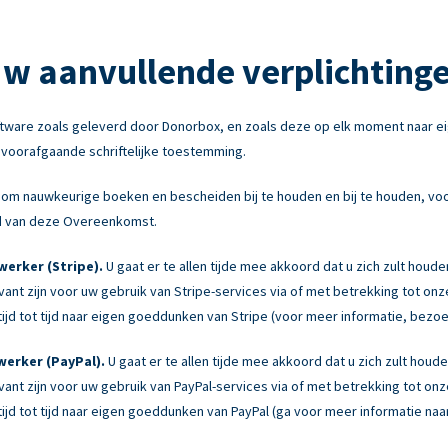
w aanvullende verplichting
tware zoals geleverd door Donorbox, en zoals deze op elk moment naar e
e voorafgaande schriftelijke toestemming.
om nauwkeurige boeken en bescheiden bij te houden en bij te houden, voor
ond van deze Overeenkomst.
erker (Stripe).
U gaat er te allen tijde mee akkoord dat u zich zult houd
levant zijn voor uw gebruik van Stripe-services via of met betrekking tot 
jd tot tijd naar eigen goeddunken van Stripe (voor meer informatie, bezo
erker (PayPal).
U gaat er te allen tijde mee akkoord dat u zich zult hou
levant zijn voor uw gebruik van PayPal-services via of met betrekking tot 
jd tot tijd naar eigen goeddunken van PayPal (ga voor meer informatie naa