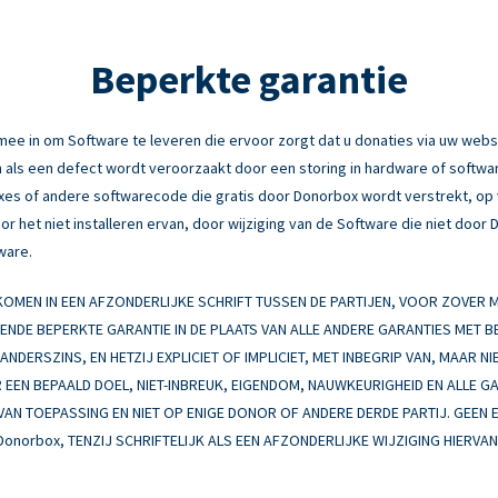
Beperkte garantie
e in om Software te leveren die ervoor zorgt dat u donaties via uw webs
 als een defect wordt veroorzaakt door een storing in hardware of software
fixes of andere softwarecode die gratis door Donorbox wordt verstrekt, o
r het niet installeren ervan, door wijziging van de Software die niet door
ware.
MEN IN EEN AFZONDERLIJKE SCHRIFT TUSSEN DE PARTIJEN, VOOR ZOVER
EENDE BEPERKTE GARANTIE IN DE PLAATS VAN ALLE ANDERE GARANTIES MET 
NDERSZINS, EN HETZIJ EXPLICIET OF IMPLICIET, MET INBEGRIP VAN, MAAR NI
EEN BEPAALD DOEL, NIET-INBREUK, EIGENDOM, NAUWKEURIGHEID EN ALLE G
 VAN TOEPASSING EN NIET OP ENIGE DONOR OF ANDERE DERDE PARTIJ. GEEN 
Donorbox, TENZIJ SCHRIFTELIJK ALS EEN AFZONDERLIJKE WIJZIGING HIERV