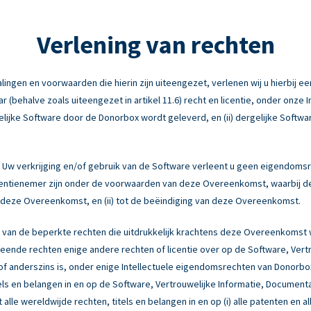
Verlening van rechten
ngen en voorwaarden die hierin zijn uiteengezet, verlenen wij u hierbij een
behalve zoals uiteengezet in artikel 11.6) recht en licentie, onder onze 
elijke Software door de Donorbox wordt geleverd, en (ii) dergelijke Softwa
Uw verkrijging en/of gebruik van de Software verleent u geen eigendomsr
licentienemer zijn onder de voorwaarden van deze Overeenkomst, waarbij d
an deze Overeenkomst, en (ii) tot de beëindiging van deze Overeenkomst.
 van de beperkte rechten die uitdrukkelijk krachtens deze Overeenkomst
ende rechten enige andere rechten of licentie over op de Software, Vert
ng of anderszins is, onder enige Intellectuele eigendomsrechten van Donor
tels en belangen in en op de Software, Vertrouwelijke Informatie, Document
 alle wereldwijde rechten, titels en belangen in en op (i) alle patenten en a