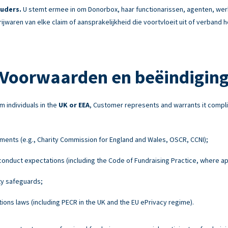
uders.
U stemt ermee in om Donorbox, haar functionarissen, agenten, w
rijwaren van elke claim of aansprakelijkheid die voortvloeit uit of verband
Voorwaarden en beëindigin
m individuals in the
UK or EEA
, Customer represents and warrants it compli
ements (e.g., Charity Commission for England and Wales, OSCR, CCNI);
onduct expectations (including the Code of Fundraising Practice, where ap
ty safeguards;
ons laws (including PECR in the UK and the EU ePrivacy regime).