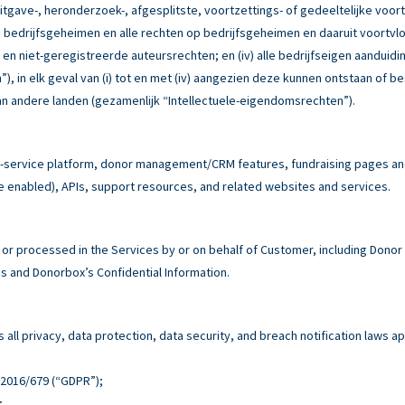
itgave-, heronderzoek-, afgesplitste, voortzettings- of gedeeltelijke voor
e bedrijfsgeheimen en alle rechten op bedrijfsgeheimen en daaruit voortvloe
e en niet-geregistreerde auteursrechten; en (iv) alle bedrijfseigen aandu
, in elk geval van (i) tot en met (iv) aangezien deze kunnen ontstaan of b
n andere landen (gezamenlijk “Intellectuele-eigendomsrechten”).
service platform, donor management/CRM features, fundraising pages and 
e enabled), APIs, support resources, and related websites and services.
r processed in the Services by or on behalf of Customer, including Donor
 and Donorbox’s Confidential Information.
all privacy, data protection, data security, and breach notification laws ap
n 2016/679 (“GDPR”);
;