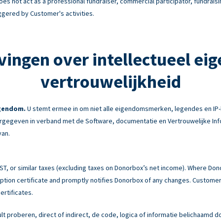
es not act as a professional fundraiser, commercial participator, fundraisi
ggered by Customer's activities.
vingen over intellectueel ei
vertrouwelijkheid
igendom.
U stemt ermee in om niet alle eigendomsmerken, legendes en IP-
gegeven in verband met de Software, documentatie en Vertrouwelijke Info
van.
 GST, or similar taxes (excluding taxes on Donorbox’s net income). Where Do
tion certificate and promptly notifies Donorbox of any changes. Customer 
ertificates.
ult proberen, direct of indirect, de code, logica of informatie belichaamd