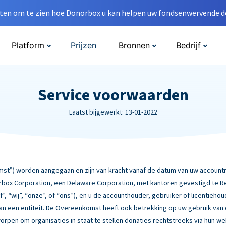
en om te zien hoe Donorbox u kan helpen uw fondsenwervende do
Platform
Prijzen
Bronnen
Bedrijf
Service voorwaarden
Laatst bijgewerkt: 13-01-2022
”) worden aangegaan en zijn van kracht vanaf de datum van uw accountre
box Corporation, een Delaware Corporation, met kantoren gevestigd te Rebe
f”, “wij”, “onze”, of “ons”), en u de accounthouder, gebruiker of licentiehou
 van een entiteit. De Overeenkomst heeft ook betrekking op uw gebruik van
worpen om organisaties in staat te stellen donaties rechtstreeks via hun w