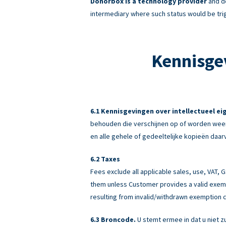
Donorbox is a technology provider
and do
intermediary where such status would be tri
Kennisge
Kennisgevingen over intellectueel e
behouden die verschijnen op of worden weer
en alle gehele of gedeeltelijke kopieën daar
Taxes
Fees exclude all applicable sales, use, VAT,
them unless Customer provides a valid exemp
resulting from invalid/withdrawn exemption c
Broncode.
U stemt ermee in dat u niet z