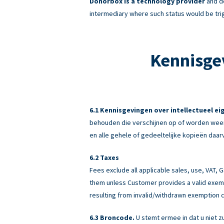
Donorbox is a technology provider
and do
intermediary where such status would be tri
Kennisge
Kennisgevingen over intellectueel e
behouden die verschijnen op of worden weer
en alle gehele of gedeeltelijke kopieën daar
Taxes
Fees exclude all applicable sales, use, VAT,
them unless Customer provides a valid exemp
resulting from invalid/withdrawn exemption c
Broncode.
U stemt ermee in dat u niet z