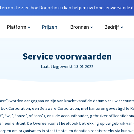
en om te zien hoe Donorbox u kan helpen uw fondsenwervende do
Platform
Prijzen
Bronnen
Bedrijf
Service voorwaarden
Laatst bijgewerkt: 13-01-2022
”) worden aangegaan en zijn van kracht vanaf de datum van uw accountre
box Corporation, een Delaware Corporation, met kantoren gevestigd te Rebe
f”, “wij”, “onze”, of “ons”), en u de accounthouder, gebruiker of licentiehou
 van een entiteit. De Overeenkomst heeft ook betrekking op uw gebruik van
worpen om organisaties in staat te stellen donaties rechtstreeks via hun w