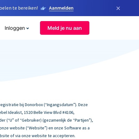
×
elen te bereiken!
Aanmelden
Inloggen
Meld je nu aan
gistratie bij Donorbox (“Ingangsdatum”). Deze
l Idealist, 1520 Belle View Blvd #4106,
der (“U” of “Gebruiker) (gezamenlijk de “Partijen”),
 onze website (“Website”) en onze Software as a
ebsite of via onze website te accepteren.