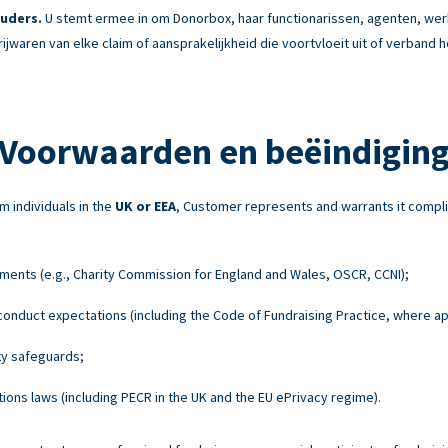
uders.
U stemt ermee in om Donorbox, haar functionarissen, agenten, w
rijwaren van elke claim of aansprakelijkheid die voortvloeit uit of verband
Voorwaarden en beëindigin
m individuals in the
UK or EEA
, Customer represents and warrants it compli
ements (e.g., Charity Commission for England and Wales, OSCR, CCNI);
onduct expectations (including the Code of Fundraising Practice, where ap
ty safeguards;
ons laws (including PECR in the UK and the EU ePrivacy regime).