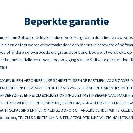
Beperkte garantie
e in om Software te leveren die ervoor zorgt dat u donaties via uw webs
 als een defect wordt veroorzaakt door een storing in hardware of software
fixes of andere softwarecode die gratis door Donorbox wordt verstrekt, o
r het niet installeren ervan, door wijziging van de Software die niet door
ware.
MEN IN EEN AFZONDERLIJKE SCHRIFT TUSSEN DE PARTIJEN, VOOR ZOVER
EENDE BEPERKTE GARANTIE IN DE PLAATS VAN ALLE ANDERE GARANTIES MET 
NDERSZINS, EN HETZIJ EXPLICIET OF IMPLICIET, MET INBEGRIP VAN, MAAR NI
EEN BEPAALD DOEL, NIET-INBREUK, EIGENDOM, NAUWKEURIGHEID EN ALLE G
 VAN TOEPASSING EN NIET OP ENIGE DONOR OF ANDERE DERDE PARTIJ. GEEN 
Donorbox, TENZIJ SCHRIFTELIJK ALS EEN AFZONDERLIJKE WIJZIGING HIERV