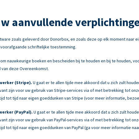
w aanvullende verplichting
tware zoals geleverd door Donorbox, en zoals deze op elk moment naar e
e voorafgaande schriftelijke toestemming.
om nauwkeurige boeken en bescheiden bij te houden en bij te houden, voor
ond van deze Overeenkomst.
erker (Stripe).
U gaat er te allen tijde mee akkoord dat u zich zult houd
levant zijn voor uw gebruik van Stripe-services via of met betrekking tot 
jd tot tijd naar eigen goeddunken van Stripe (voor meer informatie, bezo
erker (PayPal).
U gaat er te allen tijde mee akkoord dat u zich zult hou
levant zijn voor uw gebruik van PayPal-services via of met betrekking tot 
jd tot tijd naar eigen goeddunken van PayPal (ga voor meer informatie naa