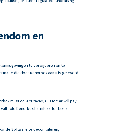
ng counsel, or other regulated fundraising
gendom en
kennisgevingen te verwijderen en te
rmatie die door Donorbox aan u is geleverd,
norbox must collect taxes, Customer will pay
will hold Donorbox harmless for taxes
 door de Software te decompileren,