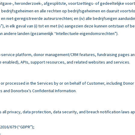
itgave-, heronderzoek-, afgesplitste, voortzettings- of gedeeltelijke voor
e bedrijfsgeheimen en alle rechten op bedrijfsgeheimen en daaruit voortvloe
e en niet-geregistreerde auteursrechten; en (iv) alle bedrijfseigen aandu
, in elk geval van (i) tot en met (iv) aangezien deze kunnen ontstaan of b
n andere landen (gezamenlijk “Intellectuele-eigendomsrechten”).
service platform, donor management/CRM features, fundraising pages and 
e enabled), APIs, support resources, and related websites and services.
r processed in the Services by or on behalf of Customer, including Donor
 and Donorbox’s Confidential Information.
all privacy, data protection, data security, and breach notification laws ap
n 2016/679 (“GDPR”);
;