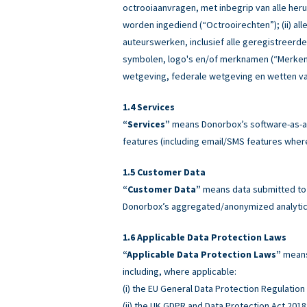
octrooiaanvragen, met inbegrip van alle heru
worden ingediend (“Octrooirechten”); (ii) all
auteurswerken, inclusief alle geregistreerd
symbolen, logo's en/of merknamen (“Merken”)
wetgeving, federale wetgeving en wetten va
Services
“Services”
means Donorbox’s software-as-a-
features (including email/SMS features wher
Customer Data
“Customer Data”
means data submitted to o
Donorbox’s aggregated/anonymized analytics
Applicable Data Protection Laws
“Applicable Data Protection Laws”
means 
including, where applicable:
(i) the EU General Data Protection Regulatio
(ii) the UK GDPR and Data Protection Act 2018