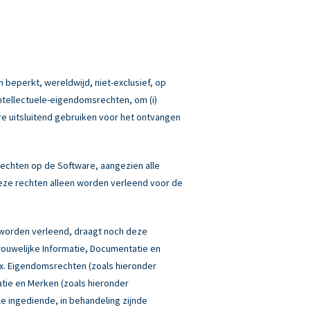
 beperkt, wereldwijd, niet-exclusief, op
Intellectuele-eigendomsrechten, om (i)
re uitsluitend gebruiken voor het ontvangen
echten op de Software, aangezien alle
eze rechten alleen worden verleend voor de
 worden verleend, draagt noch deze
rouwelijke Informatie, Documentatie en
box. Eigendomsrechten (zoals hieronder
atie en Merken (zoals hieronder
lle ingediende, in behandeling zijnde