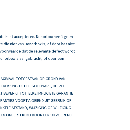
ite kunt accepteren. Donorbox heeft geen
 die niet van Donorbox is, of door het niet
p voorwaarde dat de relevante defect wordt
 Donorbox is aangebracht, of door een
 MAXIMAAL TOEGESTAAN OP GROND VAN
BETREKKING TOT DE SOFTWARE, HETZIJ
ET BEPERKT TOT, ELKE IMPLICIETE GARANTIE
ARANTIES VOORTVLOEIEND UIT GEBRUIK OF
ENKELE AFSTAND, WIJZIGING OF WIJZIGING
AN EN ONDERTEKEND DOOR EEN UITVOEREND