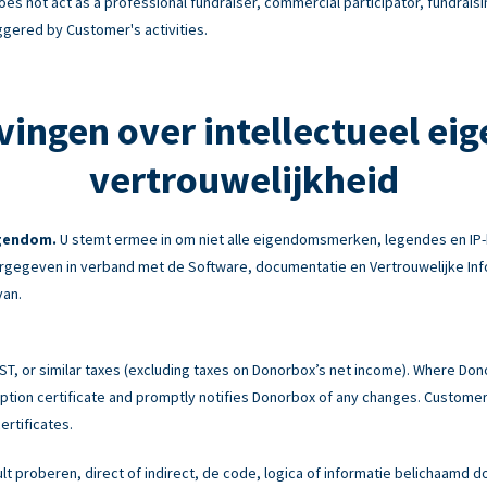
es not act as a professional fundraiser, commercial participator, fundraisi
ggered by Customer's activities.
vingen over intellectueel ei
vertrouwelijkheid
igendom.
U stemt ermee in om niet alle eigendomsmerken, legendes en IP-
gegeven in verband met de Software, documentatie en Vertrouwelijke Info
van.
 GST, or similar taxes (excluding taxes on Donorbox’s net income). Where Do
tion certificate and promptly notifies Donorbox of any changes. Customer 
ertificates.
ult proberen, direct of indirect, de code, logica of informatie belichaamd