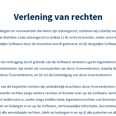
Verlening van rechten
ngen en voorwaarden die hierin zijn uiteengezet, verlenen wij u hierbij een
behalve zoals uiteengezet in artikel 11.6) recht en licentie, onder onze 
elijke Software door de Donorbox wordt geleverd, en (ii) dergelijke Softwa
Uw verkrijging en/of gebruik van de Software verleent u geen eigendomsr
licentienemer zijn onder de voorwaarden van deze Overeenkomst, waarbij d
an deze Overeenkomst, en (ii) tot de beëindiging van deze Overeenkomst.
 van de beperkte rechten die uitdrukkelijk krachtens deze Overeenkomst
ende rechten enige andere rechten of licentie over op de Software, Vert
ng of anderszins is, onder enige Intellectuele eigendomsrechten van Donor
tels en belangen in en op de Software, Vertrouwelijke Informatie, Document
 alle wereldwijde rechten, titels en belangen in en op (i) alle patenten en a