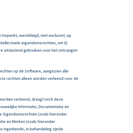
 beperkt, wereldwijd, niet-exclusief, op
Intellectuele-eigendomsrechten, om (i)
re uitsluitend gebruiken voor het ontvangen
echten op de Software, aangezien alle
eze rechten alleen worden verleend voor de
 worden verleend, draagt noch deze
rouwelijke Informatie, Documentatie en
box. Eigendomsrechten (zoals hieronder
atie en Merken (zoals hieronder
lle ingediende, in behandeling zijnde