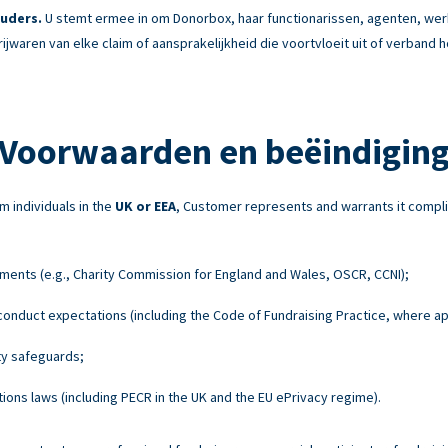
uders.
U stemt ermee in om Donorbox, haar functionarissen, agenten, w
rijwaren van elke claim of aansprakelijkheid die voortvloeit uit of verband
Voorwaarden en beëindigin
m individuals in the
UK or EEA
, Customer represents and warrants it compli
ements (e.g., Charity Commission for England and Wales, OSCR, CCNI);
onduct expectations (including the Code of Fundraising Practice, where ap
ty safeguards;
ons laws (including PECR in the UK and the EU ePrivacy regime).