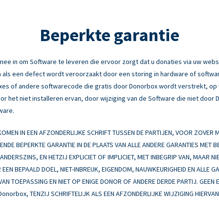
Beperkte garantie
e in om Software te leveren die ervoor zorgt dat u donaties via uw webs
 als een defect wordt veroorzaakt door een storing in hardware of software
fixes of andere softwarecode die gratis door Donorbox wordt verstrekt, o
r het niet installeren ervan, door wijziging van de Software die niet door
ware.
MEN IN EEN AFZONDERLIJKE SCHRIFT TUSSEN DE PARTIJEN, VOOR ZOVER
EENDE BEPERKTE GARANTIE IN DE PLAATS VAN ALLE ANDERE GARANTIES MET 
NDERSZINS, EN HETZIJ EXPLICIET OF IMPLICIET, MET INBEGRIP VAN, MAAR NI
EEN BEPAALD DOEL, NIET-INBREUK, EIGENDOM, NAUWKEURIGHEID EN ALLE G
 VAN TOEPASSING EN NIET OP ENIGE DONOR OF ANDERE DERDE PARTIJ. GEEN 
Donorbox, TENZIJ SCHRIFTELIJK ALS EEN AFZONDERLIJKE WIJZIGING HIERV