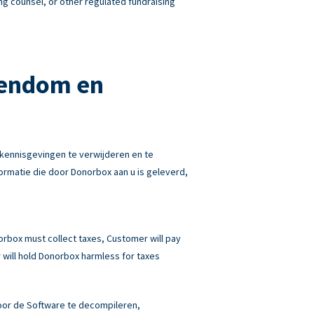
ng counsel, or other regulated fundraising
gendom en
kennisgevingen te verwijderen en te
rmatie die door Donorbox aan u is geleverd,
norbox must collect taxes, Customer will pay
will hold Donorbox harmless for taxes
 door de Software te decompileren,