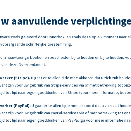
w aanvullende verplichting
tware zoals geleverd door Donorbox, en zoals deze op elk moment naar e
e voorafgaande schriftelijke toestemming.
om nauwkeurige boeken en bescheiden bij te houden en bij te houden, voor
ond van deze Overeenkomst.
erker (Stripe).
U gaat er te allen tijde mee akkoord dat u zich zult houd
levant zijn voor uw gebruik van Stripe-services via of met betrekking tot 
jd tot tijd naar eigen goeddunken van Stripe (voor meer informatie, bezo
erker (PayPal).
U gaat er te allen tijde mee akkoord dat u zich zult hou
levant zijn voor uw gebruik van PayPal-services via of met betrekking tot 
jd tot tijd naar eigen goeddunken van PayPal (ga voor meer informatie naa