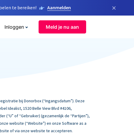
×
elen te bereiken!
Aanmelden
Inloggen
Meld je nu aan
gistratie bij Donorbox (“Ingangsdatum”). Deze
l Idealist, 1520 Belle View Blvd #4106,
der (“U” of “Gebruiker) (gezamenlijk de “Partijen”),
 onze website (“Website”) en onze Software as a
ebsite of via onze website te accepteren.