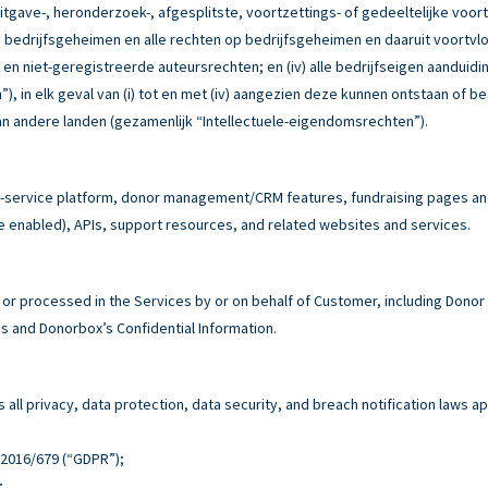
itgave-, heronderzoek-, afgesplitste, voortzettings- of gedeeltelijke voor
e bedrijfsgeheimen en alle rechten op bedrijfsgeheimen en daaruit voortvloe
e en niet-geregistreerde auteursrechten; en (iv) alle bedrijfseigen aandu
, in elk geval van (i) tot en met (iv) aangezien deze kunnen ontstaan of b
n andere landen (gezamenlijk “Intellectuele-eigendomsrechten”).
service platform, donor management/CRM features, fundraising pages and 
e enabled), APIs, support resources, and related websites and services.
r processed in the Services by or on behalf of Customer, including Donor
 and Donorbox’s Confidential Information.
all privacy, data protection, data security, and breach notification laws ap
n 2016/679 (“GDPR”);
;