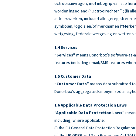
octrooiaanvragen, met inbegrip van alle heru
worden ingediend (“Octrooirechten”); (ii) all
auteurswerken, inclusief alle geregistreerd
symbolen, logo's en/of merknamen (“Merken”)
wetgeving, federale wetgeving en wetten va
Services
“Services”
means Donorbox’s software-as-a-
features (including email/SMS features wher
Customer Data
“Customer Data”
means data submitted to o
Donorbox’s aggregated/anonymized analytics
Applicable Data Protection Laws
“Applicable Data Protection Laws”
means 
including, where applicable:
(i) the EU General Data Protection Regulatio
(ii) the UK GDPR and Data Protection Act 2018