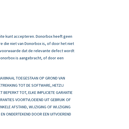
ite kunt accepteren. Donorbox heeft geen
 die niet van Donorbox is, of door het niet
p voorwaarde dat de relevante defect wordt
 Donorbox is aangebracht, of door een
 MAXIMAAL TOEGESTAAN OP GROND VAN
BETREKKING TOT DE SOFTWARE, HETZIJ
ET BEPERKT TOT, ELKE IMPLICIETE GARANTIE
ARANTIES VOORTVLOEIEND UIT GEBRUIK OF
ENKELE AFSTAND, WIJZIGING OF WIJZIGING
AN EN ONDERTEKEND DOOR EEN UITVOEREND