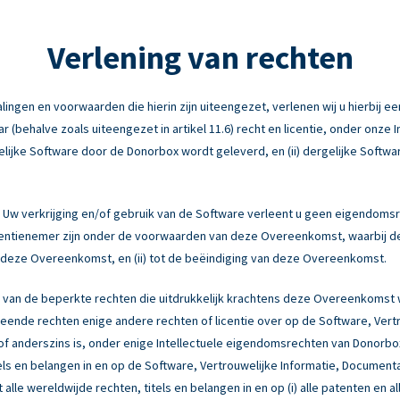
Verlening van rechten
ngen en voorwaarden die hierin zijn uiteengezet, verlenen wij u hierbij een
behalve zoals uiteengezet in artikel 11.6) recht en licentie, onder onze 
elijke Software door de Donorbox wordt geleverd, en (ii) dergelijke Softwa
Uw verkrijging en/of gebruik van de Software verleent u geen eigendomsr
licentienemer zijn onder de voorwaarden van deze Overeenkomst, waarbij d
an deze Overeenkomst, en (ii) tot de beëindiging van deze Overeenkomst.
 van de beperkte rechten die uitdrukkelijk krachtens deze Overeenkomst
ende rechten enige andere rechten of licentie over op de Software, Vert
ng of anderszins is, onder enige Intellectuele eigendomsrechten van Donor
tels en belangen in en op de Software, Vertrouwelijke Informatie, Document
 alle wereldwijde rechten, titels en belangen in en op (i) alle patenten en a