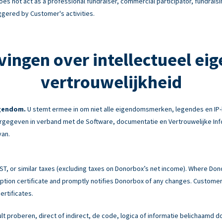
es not act as a professional fundraiser, commercial participator, fundraisi
ggered by Customer's activities.
vingen over intellectueel ei
vertrouwelijkheid
igendom.
U stemt ermee in om niet alle eigendomsmerken, legendes en IP-
gegeven in verband met de Software, documentatie en Vertrouwelijke Info
van.
 GST, or similar taxes (excluding taxes on Donorbox’s net income). Where Do
tion certificate and promptly notifies Donorbox of any changes. Customer 
ertificates.
ult proberen, direct of indirect, de code, logica of informatie belichaamd