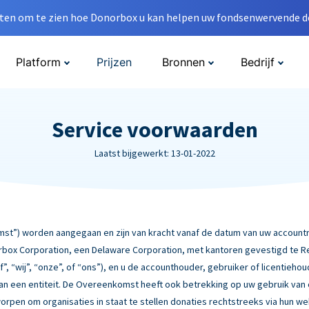
en om te zien hoe Donorbox u kan helpen uw fondsenwervende do
Platform
Prijzen
Bronnen
Bedrijf
Service voorwaarden
Laatst bijgewerkt: 13-01-2022
”) worden aangegaan en zijn van kracht vanaf de datum van uw accountre
box Corporation, een Delaware Corporation, met kantoren gevestigd te Rebe
f”, “wij”, “onze”, of “ons”), en u de accounthouder, gebruiker of licentiehou
 van een entiteit. De Overeenkomst heeft ook betrekking op uw gebruik van
worpen om organisaties in staat te stellen donaties rechtstreeks via hun w