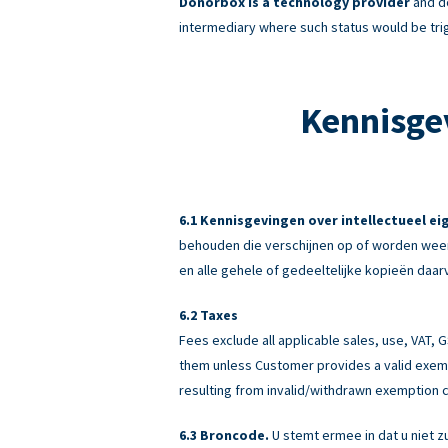
Donorbox is a technology provider
and do
intermediary where such status would be tri
Kennisge
Kennisgevingen over intellectueel e
behouden die verschijnen op of worden weer
en alle gehele of gedeeltelijke kopieën daar
Taxes
Fees exclude all applicable sales, use, VAT,
them unless Customer provides a valid exemp
resulting from invalid/withdrawn exemption c
Broncode.
U stemt ermee in dat u niet z