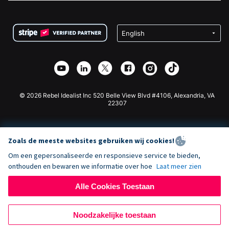
FAQ
Fondsenwerving voor Non-profitorganisaties
WordPress Donatie Plugin
Voorwaarden
Fondsenwerving voor Scholen
Squarespace Donatieformulier
Privacy
Goede Doelen Fondsenwerving
Wix Donatie Plugin
Beveiliging
Weebly Donatie App
Affiliate Partnerschap
Webflow Donatie App
Bibliotheek
Joomla Donatie
API Doc + Zapier
© 2026 Rebel Idealist Inc 520 Belle View Blvd #4106, Alexandria, VA
22307
Zoals de meeste websites gebruiken wij cookies!
Om een gepersonaliseerde en responsieve service te bieden,
onthouden en bewaren we informatie over hoe
Laat meer zien
Alle Cookies Toestaan
Noodzakelijke toestaan