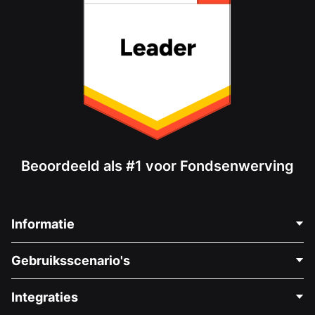
Beoordeeld als #1 voor Fondsenwerving
Informatie
Neem Contact Op
Gebruiksscenario's
Over Ons
Blog
Politieke Fondsenwerving
Integraties
Vacatures
Medische Fondsenwerving