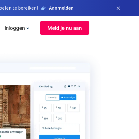
×
elen te bereiken!
Aanmelden
Inloggen
Meld je nu aan