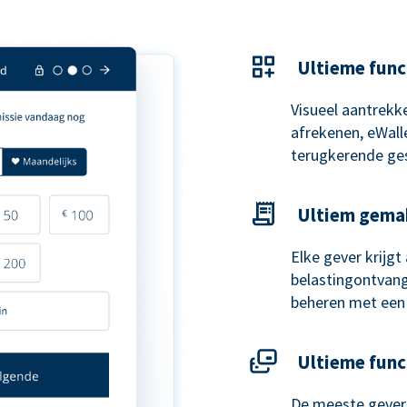
Ultieme func
Visueel aantrekke
afrekenen, eWal
terugkerende ge
Ultiem gema
Elke gever krijg
belastingontvangs
beheren met een
Ultieme func
De meeste gevers