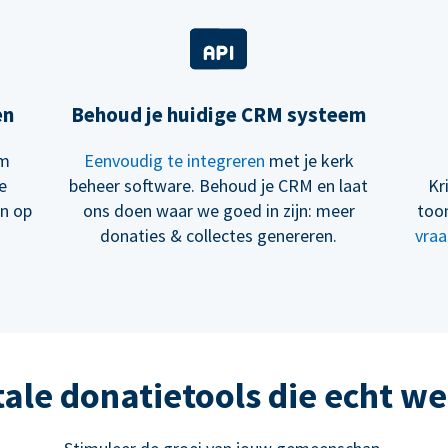
en
Behoud je huidige CRM systeem
om
Eenvoudig te integreren
met je kerk
e
beheer software. Behoud je CRM en laat
Kr
en op
ons doen waar we goed in zijn: meer
too
donaties & collectes genereren.
vraa
tale donatietools die echt w