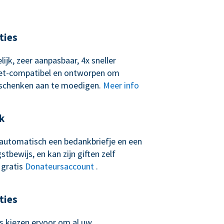
ties
lijk, zeer aanpasbaar, 4x sneller
let-compatibel en ontworpen om
schenken aan te moedigen.
Meer info
k
t automatisch een bedankbriefje en een
tbewijs, en kan zijn giften zelf
 gratis
Donateursaccount
.
ties
 kiezen ervoor om al uw