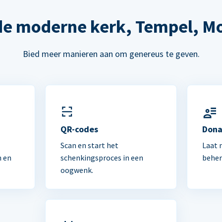
de moderne kerk, Tempel, M
Bied meer manieren aan om genereus te geven.
n
QR-codes
Dona
Scan en start het
Laat 
n en
schenkingsproces in een
beher
oogwenk.