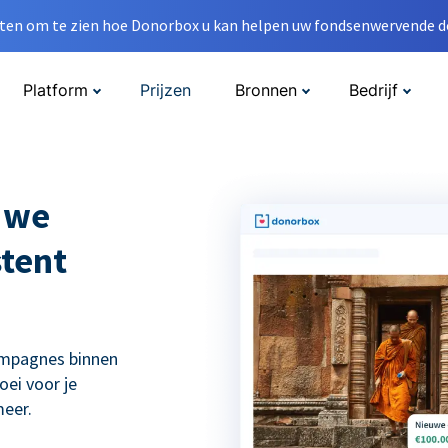
en om te zien hoe Donorbox u kan helpen uw fondsenwervende do
Platform
Prijzen
Bronnen
Bedrijf
 we
tent
ampagnes binnen
ei voor je
eer.