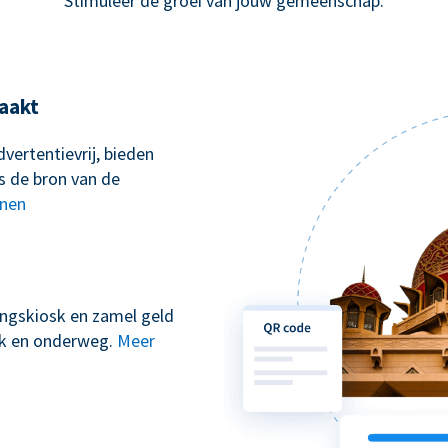
Stimuleer de groei van jouw gemeenschap.
aakt
vertentievrij, bieden
s de bron van de
nnen
kingskiosk en zamel geld
erk en onderweg.
Meer