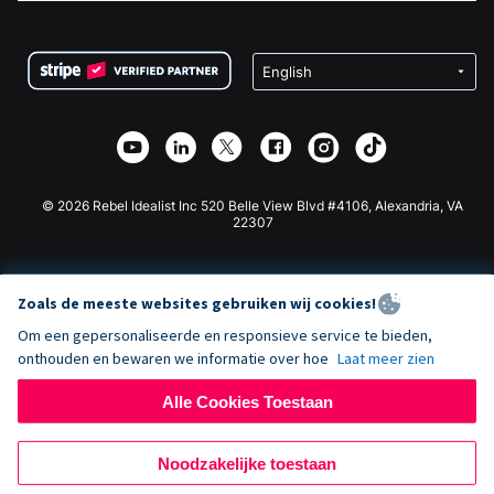
FAQ
Fondsenwerving voor Non-profitorganisaties
WordPress Donatie Plugin
Voorwaarden
Fondsenwerving voor Scholen
Squarespace Donatieformulier
Privacy
Goede Doelen Fondsenwerving
Wix Donatie Plugin
Beveiliging
Weebly Donatie App
Affiliate Partnerschap
Webflow Donatie App
Bibliotheek
Joomla Donatie
API Doc + Zapier
© 2026 Rebel Idealist Inc 520 Belle View Blvd #4106, Alexandria, VA
22307
Zoals de meeste websites gebruiken wij cookies!
Om een gepersonaliseerde en responsieve service te bieden,
onthouden en bewaren we informatie over hoe
Laat meer zien
Alle Cookies Toestaan
Noodzakelijke toestaan