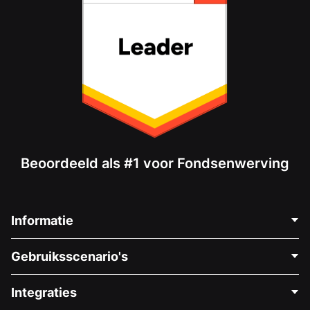
Beoordeeld als #1 voor Fondsenwerving
Informatie
Neem Contact Op
Gebruiksscenario's
Over Ons
Blog
Politieke Fondsenwerving
Integraties
Vacatures
Medische Fondsenwerving