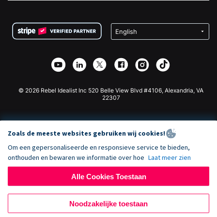
FAQ
Fondsenwerving voor Non-profitorganisaties
WordPress Donatie Plugin
Voorwaarden
Fondsenwerving voor Scholen
Squarespace Donatieformulier
Privacy
Goede Doelen Fondsenwerving
Wix Donatie Plugin
Beveiliging
Weebly Donatie App
Affiliate Partnerschap
Webflow Donatie App
Bibliotheek
Joomla Donatie
API Doc + Zapier
© 2026 Rebel Idealist Inc 520 Belle View Blvd #4106, Alexandria, VA
22307
Zoals de meeste websites gebruiken wij cookies!
Om een gepersonaliseerde en responsieve service te bieden,
onthouden en bewaren we informatie over hoe
Laat meer zien
Alle Cookies Toestaan
Noodzakelijke toestaan