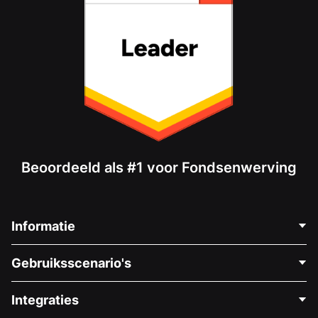
Beoordeeld als #1 voor Fondsenwerving
Informatie
Neem Contact Op
Gebruiksscenario's
Over Ons
Blog
Politieke Fondsenwerving
Integraties
Vacatures
Medische Fondsenwerving