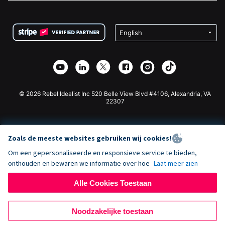
FAQ
Fondsenwerving voor Non-profitorganisaties
WordPress Donatie Plugin
Voorwaarden
Fondsenwerving voor Scholen
Squarespace Donatieformulier
Privacy
Goede Doelen Fondsenwerving
Wix Donatie Plugin
Beveiliging
Weebly Donatie App
Affiliate Partnerschap
Webflow Donatie App
Bibliotheek
Joomla Donatie
API Doc + Zapier
© 2026 Rebel Idealist Inc 520 Belle View Blvd #4106, Alexandria, VA
22307
Zoals de meeste websites gebruiken wij cookies!
Om een gepersonaliseerde en responsieve service te bieden,
onthouden en bewaren we informatie over hoe
Laat meer zien
Alle Cookies Toestaan
Noodzakelijke toestaan