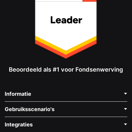
Beoordeeld als #1 voor Fondsenwerving
Informatie
Neem Contact Op
Gebruiksscenario's
Over Ons
Blog
Politieke Fondsenwerving
Integraties
Vacatures
Medische Fondsenwerving