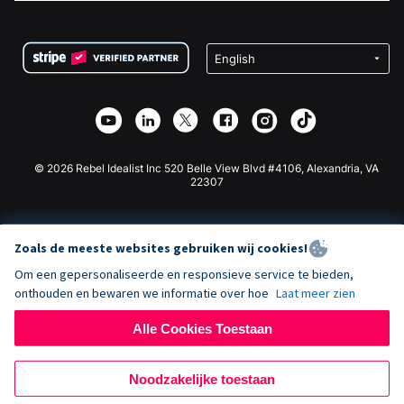
FAQ
Fondsenwerving voor Non-profitorganisaties
WordPress Donatie Plugin
Voorwaarden
Fondsenwerving voor Scholen
Squarespace Donatieformulier
Privacy
Goede Doelen Fondsenwerving
Wix Donatie Plugin
Beveiliging
Weebly Donatie App
Affiliate Partnerschap
Webflow Donatie App
Bibliotheek
Joomla Donatie
API Doc + Zapier
© 2026 Rebel Idealist Inc 520 Belle View Blvd #4106, Alexandria, VA
22307
Zoals de meeste websites gebruiken wij cookies!
Om een gepersonaliseerde en responsieve service te bieden,
onthouden en bewaren we informatie over hoe
Laat meer zien
Alle Cookies Toestaan
Noodzakelijke toestaan