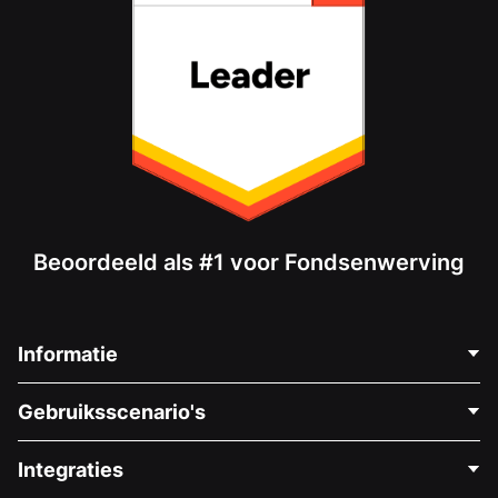
Beoordeeld als #1 voor Fondsenwerving
Informatie
Neem Contact Op
Gebruiksscenario's
Over Ons
Blog
Politieke Fondsenwerving
Integraties
Vacatures
Medische Fondsenwerving