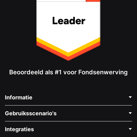
Beoordeeld als #1 voor Fondsenwerving
Informatie
Neem Contact Op
Gebruiksscenario's
Over Ons
Blog
Politieke Fondsenwerving
Integraties
Vacatures
Medische Fondsenwerving