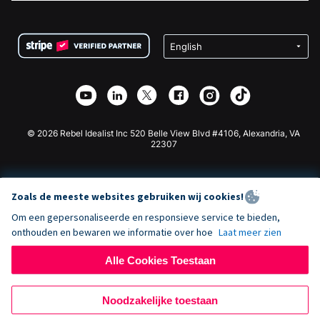
FAQ
Fondsenwerving voor Non-profitorganisaties
WordPress Donatie Plugin
Voorwaarden
Fondsenwerving voor Scholen
Squarespace Donatieformulier
Privacy
Goede Doelen Fondsenwerving
Wix Donatie Plugin
Beveiliging
Weebly Donatie App
Affiliate Partnerschap
Webflow Donatie App
Bibliotheek
Joomla Donatie
API Doc + Zapier
© 2026 Rebel Idealist Inc 520 Belle View Blvd #4106, Alexandria, VA
22307
Zoals de meeste websites gebruiken wij cookies!
Om een gepersonaliseerde en responsieve service te bieden,
onthouden en bewaren we informatie over hoe
Laat meer zien
Alle Cookies Toestaan
Noodzakelijke toestaan