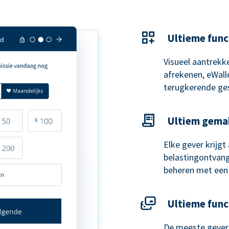
Ultieme func
Visueel aantrekke
afrekenen, eWal
terugkerende ge
Ultiem gema
Elke gever krijg
belastingontvangs
beheren met een
Ultieme func
De meeste gevers