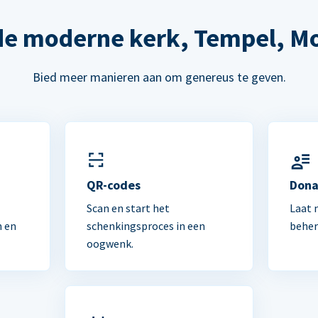
de moderne kerk, Tempel, M
Bied meer manieren aan om genereus te geven.
n
QR-codes
Dona
Scan en start het
Laat 
n en
schenkingsproces in een
beher
oogwenk.