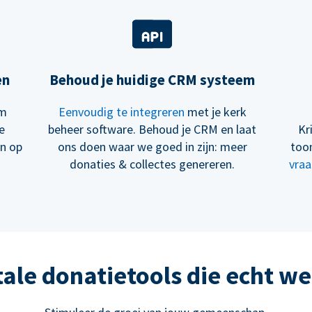
en
Behoud je huidige CRM systeem
om
Eenvoudig te integreren
met je kerk
e
beheer software. Behoud je CRM en laat
Kr
en op
ons doen waar we goed in zijn: meer
too
donaties & collectes genereren.
vraa
tale donatietools die echt w