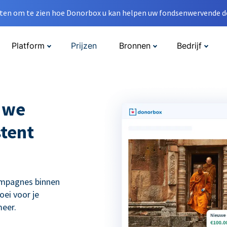
en om te zien hoe Donorbox u kan helpen uw fondsenwervende do
Platform
Prijzen
Bronnen
Bedrijf
 we
tent
ampagnes binnen
ei voor je
eer.