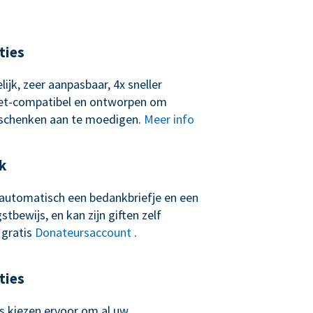
ties
lijk, zeer aanpasbaar, 4x sneller
let-compatibel en ontworpen om
schenken aan te moedigen.
Meer info
k
t automatisch een bedankbriefje en een
tbewijs, en kan zijn giften zelf
 gratis
Donateursaccount
.
ties
 kiezen ervoor om al uw