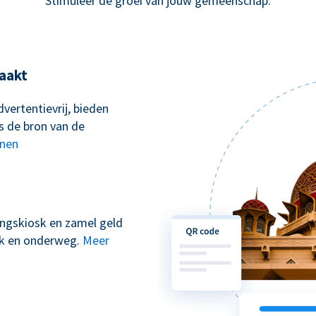
Stimuleer de groei van jouw gemeenschap.
aakt
vertentievrij, bieden
s de bron van de
nnen
kingskiosk en zamel geld
erk en onderweg.
Meer