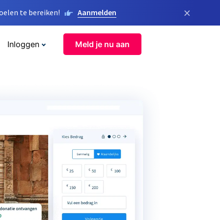
×
elen te bereiken!
Aanmelden
Inloggen
Meld je nu aan