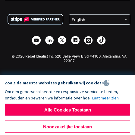
FAQ
Fondsenwerving voor Non-profitorganisaties
WordPress Donatie Plugin
Voorwaarden
Fondsenwerving voor Scholen
Squarespace Donatieformulier
Privacy
Goede Doelen Fondsenwerving
Wix Donatie Plugin
Beveiliging
Weebly Donatie App
Affiliate Partnerschap
Webflow Donatie App
Bibliotheek
Joomla Donatie
API Doc + Zapier
© 2026 Rebel Idealist Inc 520 Belle View Blvd #4106, Alexandria, VA
22307
Zoals de meeste websites gebruiken wij cookies!
Om een gepersonaliseerde en responsieve service te bieden,
onthouden en bewaren we informatie over hoe
Laat meer zien
Alle Cookies Toestaan
Noodzakelijke toestaan