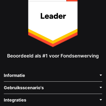
Beoordeeld als #1 voor Fondsenwerving
Informatie
Neem Contact Op
Gebruiksscenario's
Over Ons
Blog
Politieke Fondsenwerving
Integraties
Vacatures
Medische Fondsenwerving