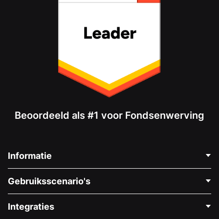
Beoordeeld als #1 voor Fondsenwerving
Informatie
Neem Contact Op
Gebruiksscenario's
Over Ons
Blog
Politieke Fondsenwerving
Integraties
Vacatures
Medische Fondsenwerving