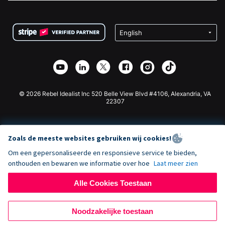
FAQ
Fondsenwerving voor Non-profitorganisaties
WordPress Donatie Plugin
Voorwaarden
Fondsenwerving voor Scholen
Squarespace Donatieformulier
Privacy
Goede Doelen Fondsenwerving
Wix Donatie Plugin
Beveiliging
Weebly Donatie App
Affiliate Partnerschap
Webflow Donatie App
Bibliotheek
Joomla Donatie
API Doc + Zapier
© 2026 Rebel Idealist Inc 520 Belle View Blvd #4106, Alexandria, VA
22307
Zoals de meeste websites gebruiken wij cookies!
Om een gepersonaliseerde en responsieve service te bieden,
onthouden en bewaren we informatie over hoe
Laat meer zien
Alle Cookies Toestaan
Noodzakelijke toestaan