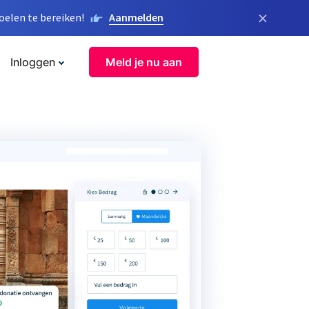
×
elen te bereiken!
Aanmelden
Inloggen
Meld je nu aan