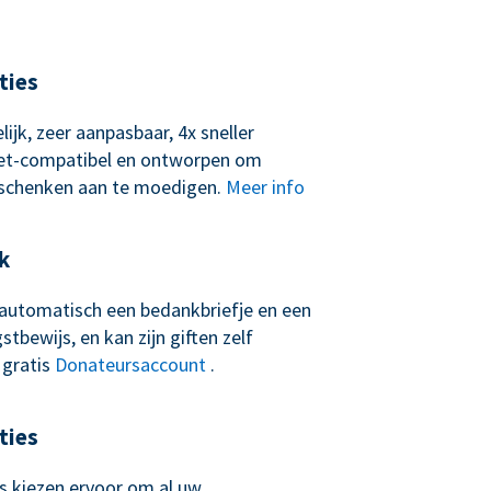
ties
lijk, zeer aanpasbaar, 4x sneller
let-compatibel en ontworpen om
schenken aan te moedigen.
Meer info
k
t automatisch een bedankbriefje en een
tbewijs, en kan zijn giften zelf
 gratis
Donateursaccount
.
ties
 kiezen ervoor om al uw