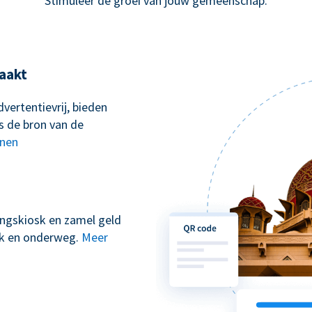
Stimuleer de groei van jouw gemeenschap.
aakt
vertentievrij, bieden
s de bron van de
nnen
kingskiosk en zamel geld
erk en onderweg.
Meer