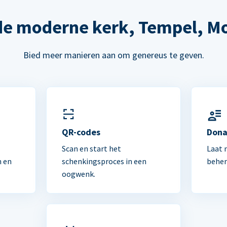
de moderne kerk, Tempel, M
Bied meer manieren aan om genereus te geven.
n
QR-codes
Dona
Scan en start het
Laat 
n en
schenkingsproces in een
beher
oogwenk.