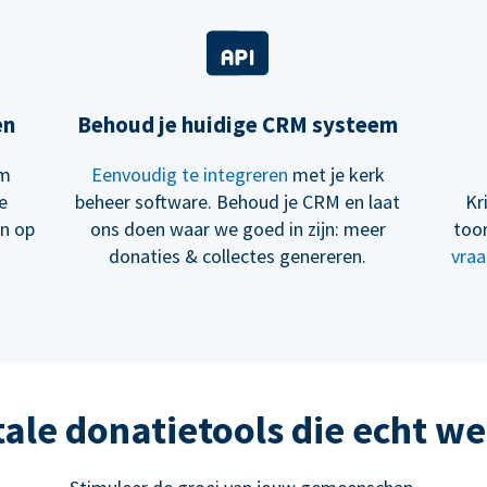
en
Behoud je huidige CRM systeem
om
Eenvoudig te integreren
met je kerk
e
beheer software. Behoud je CRM en laat
Kr
en op
ons doen waar we goed in zijn: meer
too
donaties & collectes genereren.
vraa
tale donatietools die echt w