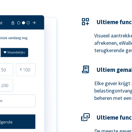
Ultieme func
Visueel aantrekke
afrekenen, eWal
terugkerende ge
Ultiem gema
Elke gever krijg
belastingontvangs
beheren met een
Ultieme func
De meeste gevers