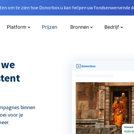
en om te zien hoe Donorbox u kan helpen uw fondsenwervende do
Platform
Prijzen
Bronnen
Bedrijf
 we
tent
ampagnes binnen
ei voor je
eer.