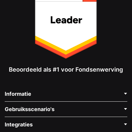
Beoordeeld als #1 voor Fondsenwerving
Informatie
Neem Contact Op
Gebruiksscenario's
Over Ons
Blog
Politieke Fondsenwerving
Integraties
Vacatures
Medische Fondsenwerving