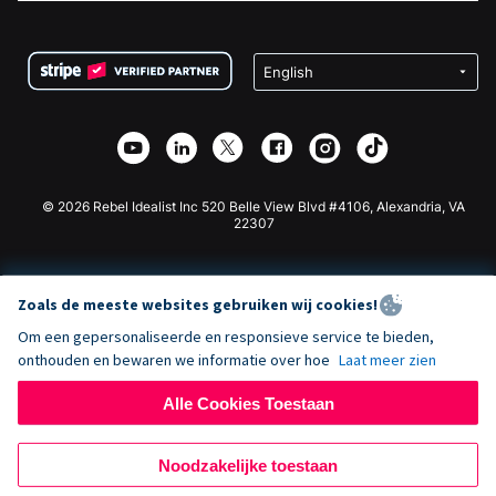
FAQ
Fondsenwerving voor Non-profitorganisaties
WordPress Donatie Plugin
Voorwaarden
Fondsenwerving voor Scholen
Squarespace Donatieformulier
Privacy
Goede Doelen Fondsenwerving
Wix Donatie Plugin
Beveiliging
Weebly Donatie App
Affiliate Partnerschap
Webflow Donatie App
Bibliotheek
Joomla Donatie
API Doc + Zapier
© 2026 Rebel Idealist Inc 520 Belle View Blvd #4106, Alexandria, VA
22307
Zoals de meeste websites gebruiken wij cookies!
Om een gepersonaliseerde en responsieve service te bieden,
onthouden en bewaren we informatie over hoe
Laat meer zien
Alle Cookies Toestaan
Noodzakelijke toestaan