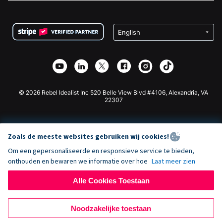
FAQ
Fondsenwerving voor Non-profitorganisaties
WordPress Donatie Plugin
Voorwaarden
Fondsenwerving voor Scholen
Squarespace Donatieformulier
Privacy
Goede Doelen Fondsenwerving
Wix Donatie Plugin
Beveiliging
Weebly Donatie App
Affiliate Partnerschap
Webflow Donatie App
Bibliotheek
Joomla Donatie
API Doc + Zapier
© 2026 Rebel Idealist Inc 520 Belle View Blvd #4106, Alexandria, VA
22307
Zoals de meeste websites gebruiken wij cookies!
Om een gepersonaliseerde en responsieve service te bieden,
onthouden en bewaren we informatie over hoe
Laat meer zien
Alle Cookies Toestaan
Noodzakelijke toestaan