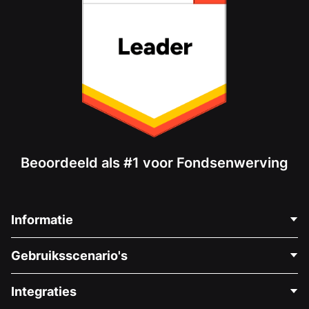
Beoordeeld als #1 voor Fondsenwerving
Informatie
Neem Contact Op
Gebruiksscenario's
Over Ons
Blog
Politieke Fondsenwerving
Integraties
Vacatures
Medische Fondsenwerving