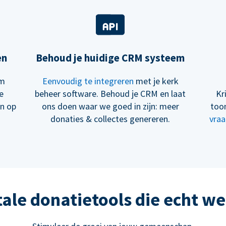
en
Behoud je huidige CRM systeem
om
Eenvoudig te integreren
met je kerk
e
beheer software. Behoud je CRM en laat
Kr
en op
ons doen waar we goed in zijn: meer
too
donaties & collectes genereren.
vraa
tale donatietools die echt w