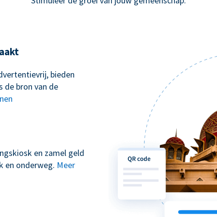
Stimuleer de groei van jouw gemeenschap.
aakt
vertentievrij, bieden
s de bron van de
nnen
kingskiosk en zamel geld
erk en onderweg.
Meer