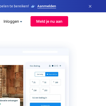
×
elen te bereiken!
Aanmelden
Inloggen
Meld je nu aan