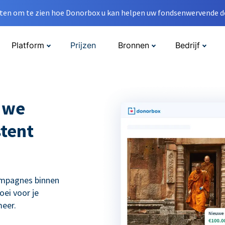
en om te zien hoe Donorbox u kan helpen uw fondsenwervende do
Platform
Prijzen
Bronnen
Bedrijf
 we
tent
ampagnes binnen
ei voor je
eer.