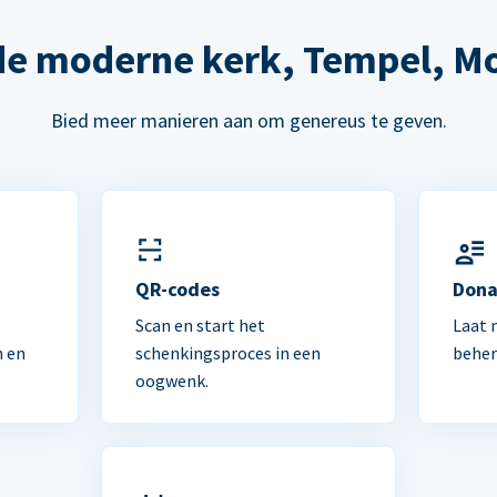
de moderne kerk, Tempel, M
Bied meer manieren aan om genereus te geven.
n
QR-codes
Dona
Scan en start het
Laat 
n en
schenkingsproces in een
beher
oogwenk.