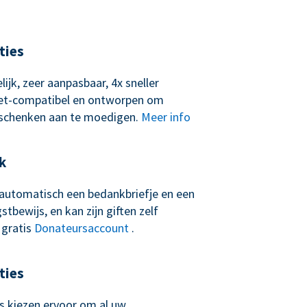
ties
lijk, zeer aanpasbaar, 4x sneller
let-compatibel en ontworpen om
schenken aan te moedigen.
Meer info
k
t automatisch een bedankbriefje en een
tbewijs, en kan zijn giften zelf
 gratis
Donateursaccount
.
ties
 kiezen ervoor om al uw