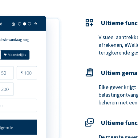
Ultieme func
Visueel aantrekke
afrekenen, eWal
terugkerende ge
Ultiem gema
Elke gever krijg
belastingontvangs
beheren met een
Ultieme func
De meeste gevers